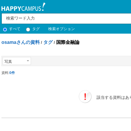
すべて
タグ
検索オプション
osamaさんの資料
タグ
国際金融論
/
/
写真
資料:
0件
該当する資料はあ