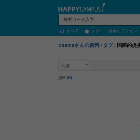
すべて
タグ
検索オプション
osamaさんの資料
タグ
国際的提
/
/
写真
資料:
0件