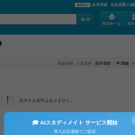
会員登録
非会員購入確
携
最新資料
人気資料
高評価順
詳細
該当する資料はありません。
🎓 AIスタディメイト サービス開始
導入記念価格でご提供