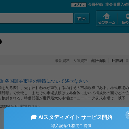
会員登録
非会員購入確
携
最新資料
人気資料
高評価順
詳細
論 各国証券市場の特徴について述べなさい
場を見る際に、先ずわれわれが重視するのはその市場規模である。株式市場の
価総額」で比較し、またその市場規模は世界全体において構成比の面でどの位
も検討される。時価総額が世界最大の市場はニューヨーク株式市場で、以下...
008/09/16
閲覧(2,176)
🎓 AIスタディメイト サービス開始
導入記念価格でご提供