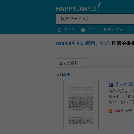
すべて
タグ
検索オプション
osamaさんの資料
タグ
国際的提
/
/
全ての種類
資料:
1件
証券市場
海外の証券市
常それは「時
配分において
550
販売中 2