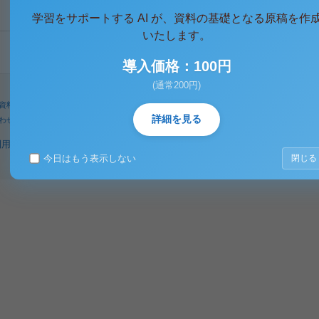
学習をサポートする AI が、資料の基礎となる原稿を作
いたします。
導入価格：100円
(通常200円)
資料
人気タグ
パワーユーザー
検索
詳細を見る
わせ
著作権に関するご意見
利用規約
プライバシーポリシー
著作権規定
特定商取引法に基づく表示
今日はもう表示しない
閉じる