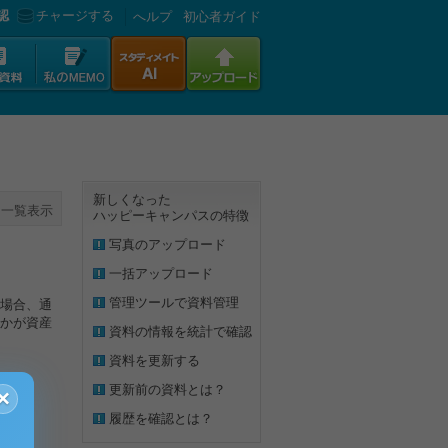
認
チャージする
へルプ
初心者ガイド
新しくなった
一覧表示
ハッピーキャンパスの特徴
写真のアップロード
一括アップロード
管理ツールで資料管理
場合、通
かが資産
資料の情報を統計で確認
資料を更新する
更新前の資料とは？
×
履歴を確認とは？