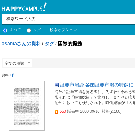
すべて
タグ
検索オプション
osamaさんの資料
タグ
国際的提携
/
/
全ての種類
資料:
1件
証券市場論 各国証券市場の特徴に
海外の証券市場を見る際に、先ずわれわれが
常それは「時価総額」で比較し、またその市
配分においても検討される。時価総額が世界最
550
販売中 2008/09/16
閲覧(2,180)