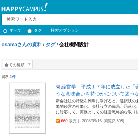
すべて
タグ
検索オプション
osamaさんの資料
タグ
会社機関設計
/
/
全ての種類
資料:
1件
経営学 平成１７年に成立した「
うな意味合いを持つかについて述べ
新会社法の特徴を簡単に挙げると、選択肢の
能的経営の可能化、会社設立の簡易、迅速化
に対応して、実務としての経営戦略的な取り組
660
販売中 2008/09/16
閲覧(2,508)