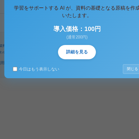
学習をサポートする AI が、資料の基礎となる原稿を作
いたします。
導入価格：100円
(通常200円)
資料
人気タグ
パワーユーザー
検索
詳細を見る
わせ
著作権に関するご意見
利用規約
プライバシーポリシー
著作権規定
特定商取引法に基づく表示
今日はもう表示しない
閉じる