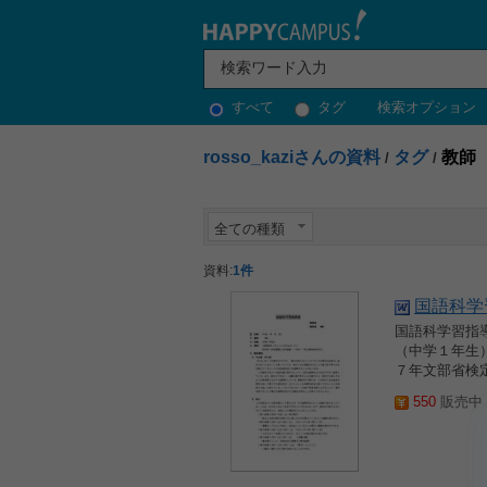
すべて
タグ
検索オプション
rosso_kaziさんの資料
タグ
教師
/
/
全ての種類
資料:
1件
国語科学
国語科学習指導
（中学１年生）
７年文部省検定
550
販売中 2