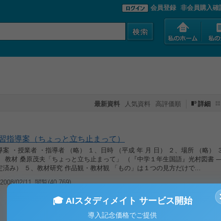
会員登録
非会員購入確
最新資料
人気資料
高評価順
詳細
習指導案（ちょっと立ち止まって）
案 ・授業者 ・指導者 （略） １、日時 （平成 年 月 日） ２、場所 （略） 
 教材 桑原茂夫「ちょっと立ち止まって」 （『中学１年生国語』光村図書 ―
済み） ５、教材研究 作品観・教材観 「もの」は１つの見方だけで...
008/02/11
閲覧(40,769)
🎓 AIスタディメイト サービス開始
導入記念価格でご提供