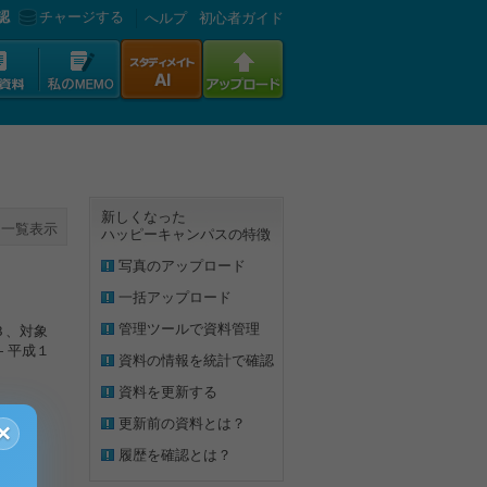
認
チャージする
へルプ
初心者ガイド
新しくなった
一覧表示
ハッピーキャンパスの特徴
写真のアップロード
一括アップロード
管理ツールで資料管理
３、対象
 平成１
資料の情報を統計で確認
資料を更新する
更新前の資料とは？
×
履歴を確認とは？