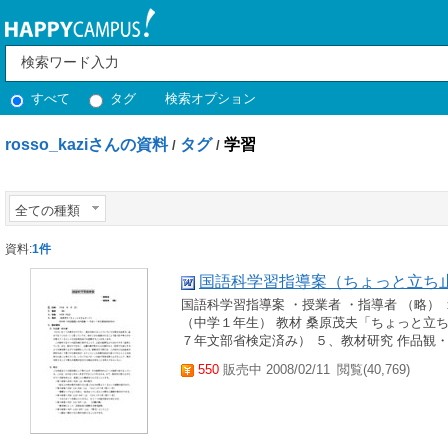
すべて
タグ
検索オプション
rosso_kaziさんの資料
タグ
学習
/
/
全ての種類
資料:
1件
国語科学習指導案（ちょっと立ち
国語科学習指導案 ・授業者 ・指導者 （略） １
（中学１年生） 教材 桑原茂夫「ちょっと立ち
７年文部省検定済み） ５、教材研究 作品観・
550
販売中 2008/02/11
閲覧(40,769)