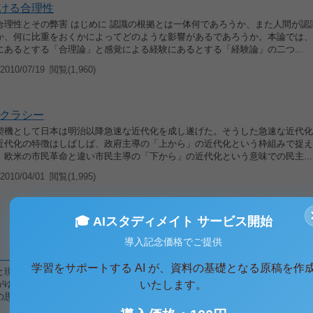
ける合理性
合理性とその弊害 はじめに 認識の根拠とは一体何であろうか、また人間が認
か、何に比重をおくかによってどのような影響があるであろうか。本論では、
にあるとする「合理論」と感覚による経験にあるとする「経験論」の二つ...
010/07/19
閲覧(1,960)
クラシー
契機として日本は明治以降急速な近代化を成し遂げた。そうした急速な近代化
近代化の特徴はしばしば、政府主導の「上から」の近代化という枠組みで捉え
、欧米の市民革命と違い市民主導の「下から」の近代化という意味での民主...
010/04/01
閲覧(1,995)
🎓 AIスタディメイト サービス開始
導入記念価格でご提供
 無責任の体系
学習をサポートする AI が、資料の基礎となる原稿を作
と現代的課題 はじめに 非西欧国の中で最初に「近代化」を果たした日本であ
いたします。
がゆえの特殊日本的な近代化の政治思想、政治意識とはどういったものであろ
の思想的、意識的特徴を天皇イデオロギーに基づく天皇制に顕著な「無責...