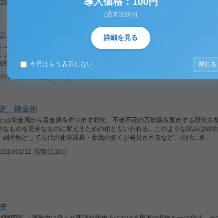
導入価格：100円
010/01/11
閲覧(8,726)
(通常200円)
ク・コミュニティ
詳細を見る
ミュニティ―公的関心の欠如 移民社会のアメリカは、さまざまな人種・民族
ミュニティを形成している。エスニック・コミュニティは、相互扶助的な役割
包摂する機能を果たしている。しかし、一方でエスニック・コミュニティ...
今日はもう表示しない
閉じる
010/01/11
閲覧(16,583)
史 錬金術
術とは卑金属から貴金属を作り出す研究、不老不死の万能薬を製出する研究を
全なものを完全なものに変えるための術ともいわれる。このような試みは成功
、副産物として現代の化学器具・薬品の多くが発見されるなど、現代に多...
010/01/11
閲覧(3,105)
史
>試験問題 「講義中に扱った西洋科学史上における思考の産物を一つ挙げ、そ