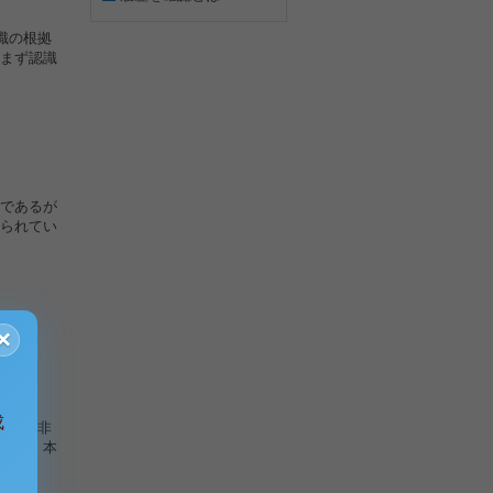
識の根拠
まず認識
であるが
られてい
×
成
るが、非
うか。本