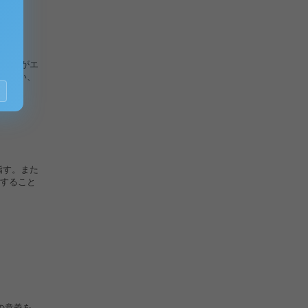
の集団がエ
を担い、
指す。また
すること
の意義を