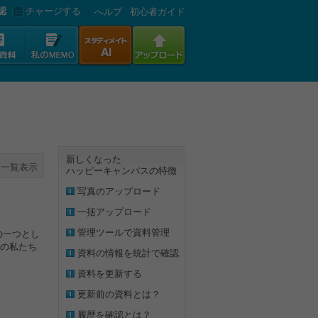
認
チャージする
へルプ
初心者ガイド
新しくなった
一覧表示
ハッピーキャンパスの特徴
写真のアップロード
一括アップロード
管理ツールで資料管理
の一つとし
の私たち
資料の情報を統計で確認
資料を更新する
更新前の資料とは？
履歴を確認とは？