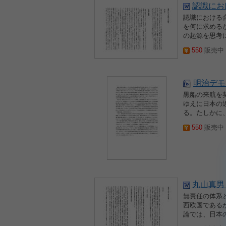
認識にお
認識における
を何に求める
の起源を思考
550
販売中 2
明治デモ
黒船の来航を
ゆえに日本の
る。たしかに
550
販売中 2
丸山真男
無責任の体系
西欧国である
論では、日本