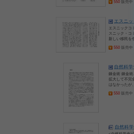
550
販売中 2
エスニッ
エスニックコ
スニック・コ
新しい移民を
550
販売中 2
自然科学
錬金術 錬金
拡大して不完
はなかったが
550
販売中 2
自然科学
<自然科学史