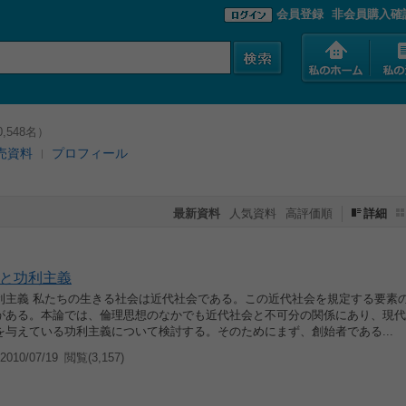
会員登録
非会員購入確
,548名）
売資料
プロフィール
最新資料
人気資料
高評価順
詳細
と功利主義
利主義 私たちの生きる社会は近代社会である。この近代社会を規定する要素
がある。本論では、倫理思想のなかでも近代社会と不可分の関係にあり、現代
を与えている功利主義について検討する。そのためにまず、創始者である...
010/07/19
閲覧(3,157)