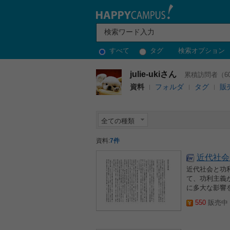
すべて
タグ
検索オプション
julie-ukiさん
累積訪問者（60
資料
フォルダ
タグ
販
全ての種類
資料:
7件
近代社会
近代社会と功
て、功利主義
に多大な影響
550
販売中 2