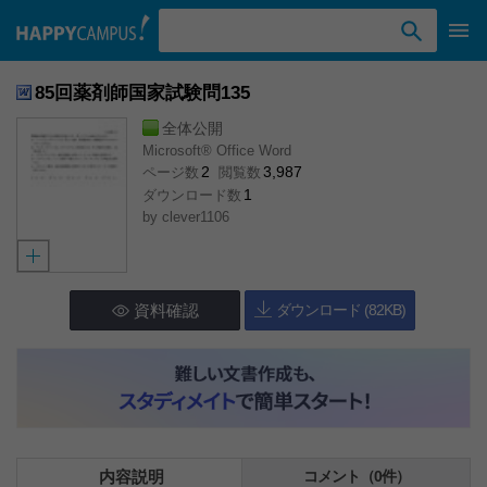
検索ワード入力
85回薬剤師国家試験問135
全体公開
Microsoft® Office Word
2
3,987
ページ数
閲覧数
1
ダウンロード数
by
clever1106
資料確認
ダウンロード (82KB)
内容説明
コメント（0件）