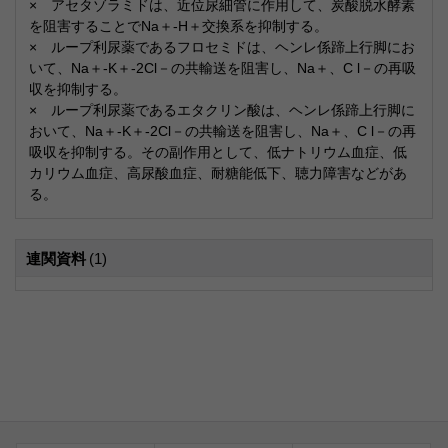
× アセタゾラミドは、近位尿細管に作用して、炭酸脱水酵素
を阻害することでNa＋-H＋交換系を抑制する。
× ループ利尿薬であるフロセミドは、ヘンレ係蹄上行脚にお
いて、Na＋-K＋-2Cl－の共輸送を阻害し、Na＋、C l－の再吸
収を抑制する。
× ループ利尿薬であるエタクリン酸は、ヘンレ係蹄上行脚に
おいて、Na＋-K＋-2Cl－の共輸送を阻害し、Na＋、C l－の再
吸収を抑制する。その副作用として、低ナトリウム血症、低
カリウム血症、高尿酸血症、耐糖能低下、聴力障害などがあ
る。
連関資料
(1)