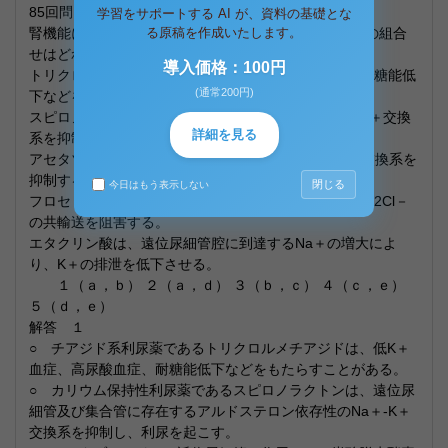
85回問135
学習をサポートする AI が、資料の基礎とな
腎機能に影響する次の薬物の記述のうち、正しいものの組合
る原稿を作成いたします。
せはどれか。
導入価格：100円
トリクロルメチアジドは、低K＋血症、高尿酸血症、耐糖能低
(通常200円)
下などをもたらすことがある。
スピロノラクトンは、アルドステロン依存性のNa＋-K＋交換
詳細を見る
系を抑制し、利尿を起こす。
アセタゾラミドは、遠位尿細管に作用して、H＋-K＋交換系を
抑制する。
閉じる
今日はもう表示しない
フロセミドは、ヘンレ係蹄下行脚において、Na＋-K＋-2Cl－
の共輸送を阻害する。
エタクリン酸は、遠位尿細管腔に到達するNa＋の増大によ
り、K＋の排泄を低下させる。
１（ａ，ｂ） ２（ａ，ｄ） ３（ｂ，ｃ） ４（ｃ，ｅ）
５（ｄ，ｅ）
解答 １
○ チアジド系利尿薬であるトリクロルメチアジドは、低K＋
血症、高尿酸血症、耐糖能低下などをもたらすことがある。
○ カリウム保持性利尿薬であるスピロノラクトンは、遠位尿
細管及び集合管に存在するアルドステロン依存性のNa＋-K＋
交換系を抑制し、利尿を起こす。