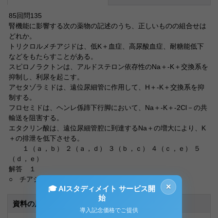
85回問135
腎機能に影響する次の薬物の記述のうち、正しいものの組合せは
どれか。
トリクロルメチアジドは、低K＋血症、高尿酸血症、耐糖能低下
などをもたらすことがある。
スピロノラクトンは、アルドステロン依存性のNa＋-K＋交換系を
抑制し、利尿を起こす。
アセタゾラミドは、遠位尿細管に作用して、H＋-K＋交換系を抑
制する。
フロセミドは、ヘンレ係蹄下行脚において、Na＋-K＋-2Cl－の共
輸送を阻害する。
エタクリン酸は、遠位尿細管腔に到達するNa＋の増大により、K
＋の排泄を低下させる。
１（ａ，ｂ） ２（ａ，ｄ） ３（ｂ，ｃ） ４（ｃ，ｅ） ５
（ｄ，ｅ）
解答 １
○ チアジド系利尿薬で
×
🎓 AIスタディメイト サービス開
始
資料の原本内容
導入記念価格でご提供