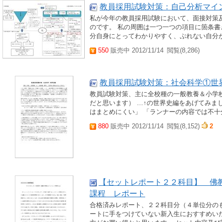
教員採用試験対策：自己分析マイ
私が今年の教員採用試験において、面接対策
のです。 私の周囲は一つ一つの項目に箇条書
分自身にとってわかりやすく、ぶれない自分
550
販売中 2012/11/14
閲覧(8,286)
教員採用試験対策：社会科学①世
教員試験対策、主に全校種の一般教養＆小学
だと思います） …↑の世界史編をあげてみま
はまとめにくい」 「ランナーの内容では不十
880
販売中 2012/11/14
閲覧(8,152)
2
【セットレポート２２科目】 佛
課程 レポート
合格済みレポート、２２科目分（４単位分の
ートに手をつけていない新入生におすすめい