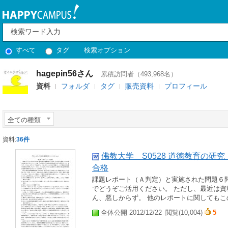
すべて
タグ
検索オプション
hagepin56さん
累積訪問者（493,968名）
資料
フォルダ
タグ
販売資料
プロフィール
全ての種類
資料:
36件
佛教大学 S0528 道徳教育の研
合格
課題レポート（Ａ判定）と実施された問題６
でどうぞご活用ください。 ただし、最近は
ん、悪しからず。 他のレポートに関しても
全体公開 2012/12/22
閲覧(10,004)
5