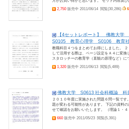
方がお買い得かと思います。 セット内容及
2,750
販売中 2011/06/14
閲覧(30,286)
6
【4セットレポート】 佛教大学 S
S0105 教育心理学 S0106 教育
教職科目４つをまとめてお得にしました。 ２
して活用する際は、ページ設定をＡ４に変換した
スタロッチーの教育学（直観の原理など）につ
1,320
販売中 2011/06/13
閲覧(5,489)
佛教大学 S0613 社会科概論 
２０１０年度に実施された問題６問一覧です。 
題が変わる可能性があります。 下記の資料
せて確認をお願いいたします。 （理論１・
660
販売中 2011/05/23
閲覧(5,391)