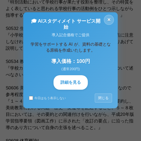
『特別活動において学校行事が果たす役割を整理し、その特質を
よく表していると思われる学校行事の活動例をひとつ示しながら
指導する際に注意すべき点を具体的に説明してください。』
×
🎓 AIスタディメイト サービス開
始
S0532 生徒指導・進路指導の研究（初等）
『小学校において教育相談をおこなう場合、どのような点に注意
導入記念価格でご提供
しなければならないか。いじめ・不登校のいずれかをとりあげて
学習をサポートする AI が、資料の基礎とな
説明してください。』
る原稿を作成いたします。
導入価格：100円
S0534 教育相談の研究
『学校カウンセリングの意義、方法および今後の課題について述
(通常200円)
べなさい。』
詳細を見る
S0606 美術概論Ⅰ（←これは設題が少し変化しているようなので
参考程度で）
閉じる
今日はもう表示しない
『１～４枚目においては、テキスト・第１章～第４章を要約し、
美術教育における問題・歴史・変遷等を記述すること。５～８枚
目においては、その要約との関連付けを行いながら、平成20年版
学習指導要領（図画工作）に示された「改訂の要点」に沿った指
導のあり方について自身の主張を述べること。』
S0608 体育概論Ⅰ