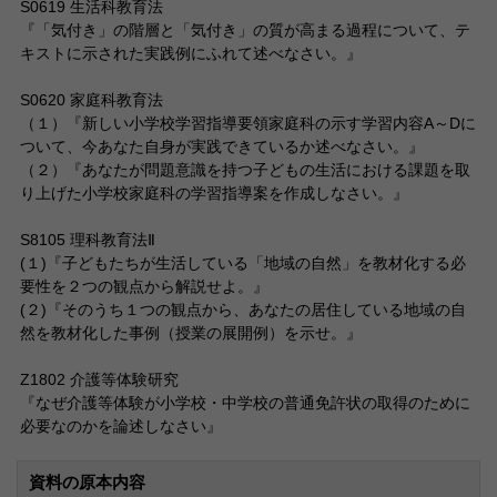
S0619 生活科教育法
『「気付き」の階層と「気付き」の質が高まる過程について、テ
キストに示された実践例にふれて述べなさい。』
S0620 家庭科教育法
（１）『新しい小学校学習指導要領家庭科の示す学習内容A～Dに
ついて、今あなた自身が実践できているか述べなさい。』
（２）『あなたが問題意識を持つ子どもの生活における課題を取
り上げた小学校家庭科の学習指導案を作成しなさい。』
S8105 理科教育法Ⅱ
(１)『子どもたちが生活している「地域の自然」を教材化する必
要性を２つの観点から解説せよ。』
(２)『そのうち１つの観点から、あなたの居住している地域の自
然を教材化した事例（授業の展開例）を示せ。』
Z1802 介護等体験研究
『なぜ介護等体験が小学校・中学校の普通免許状の取得のために
必要なのかを論述しなさい』
資料の原本内容