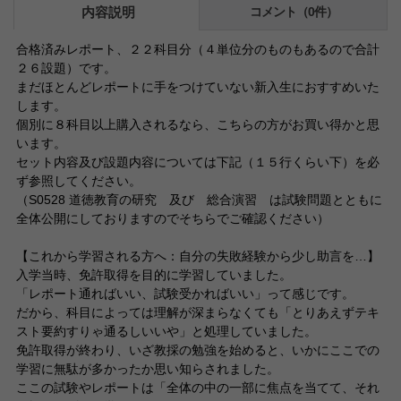
内容説明
コメント（0件）
合格済みレポート、２２科目分（４単位分のものもあるので合計
２６設題）です。
まだほとんどレポートに手をつけていない新入生におすすめいた
します。
個別に８科目以上購入されるなら、こちらの方がお買い得かと思
います。
セット内容及び設題内容については下記（１５行くらい下）を必
ず参照してください。
（S0528 道徳教育の研究 及び 総合演習 は試験問題とともに
全体公開にしておりますのでそちらでご確認ください）
【これから学習される方へ：自分の失敗経験から少し助言を…】
入学当時、免許取得を目的に学習していました。
「レポート通ればいい、試験受かればいい」って感じです。
だから、科目によっては理解が深まらなくても「とりあえずテキ
スト要約すりゃ通るしいいや」と処理していました。
免許取得が終わり、いざ教採の勉強を始めると、いかにここでの
学習に無駄が多かったか思い知らされました。
ここの試験やレポートは「全体の中の一部に焦点を当てて、それ