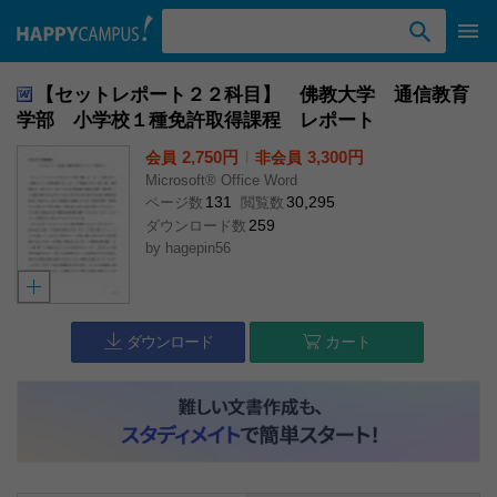
検索ワード入力
【セットレポート２２科目】 佛教大学 通信教育
学部 小学校１種免許取得課程 レポート
2,750円
l
3,300円
会員
非会員
Microsoft® Office Word
131
30,295
ページ数
閲覧数
259
ダウンロード数
by
hagepin56
ダウンロード
カート