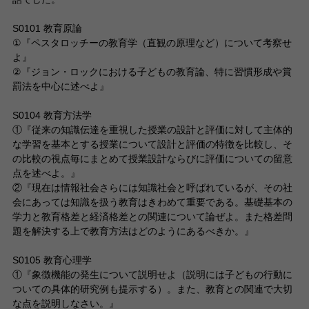
S0101 教育原論
①『ペスタロッチーの教育学（直観の原理など）について考察せ
よ』
②『ジョン・ロックにおける子どもの教育論、特に習慣形成や賞
罰法を中心に述べよ』
S0104 教育方法学
①『従来の知識伝達を重視した授業の設計と評価に対して主体的
な学習を基本とする授業について設計と評価の特徴を比較し、そ
の比較の視点毎にまとめて授業設計ならびに評価についての留意
点を述べよ。』
②『現在は情報社会さらには知識社会と呼ばれているが、その社
会にあっては知識を扱う教育はきわめて重要である。基礎基本の
学力と教育格差と経済格差との関連について論ぜよ。また格差問
題を解決する上で教育方法はどのようにあるべきか。』
S0105 教育心理学
①『象徴機能の発生について説明せよ（説明には子どもの行動に
ついての具体的研究例も提示する）。また、教育との関連で大切
な点を説明しなさい。』