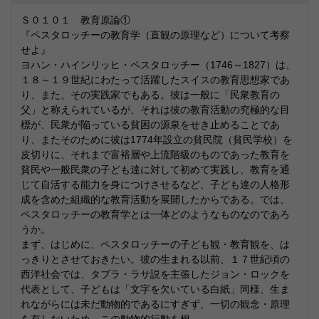
Ｓ０１０１ 教育原論①
『ペスタロッチーの教育学（直観の原理など）について考察
せよ』
ヨハン・ハインリッヒ・ペスタロッチー（1746～1827）は、
１８～１９世紀にわたって活躍したスイスの教育思想家であ
り、また、その実践家でもある。彼は一般に「民衆教育の
父」と称えられているが、それは彼の教育活動の究極的な目
標が、民衆が陥っている貧困の源泉をせき止めることであ
り、またそのために彼は1774年設立の貧民院（貧民学校）を
皮切りに、それまで富裕層や上流階級のものであった教育を
貧民や一般民衆の子ども達に対して初めて実践し、教育を通
じて自活する能力を身につけさせるなど、子ども達の人格形
成を含めた組織的な教育活動を展開したからである。では、
ペスタロッチーの教育学とは一体どのようなものなのであろ
うか。
まず、はじめに、ペスタロッチーの子ども観・教育観を、は
っきりとさせておきたい。彼の生まれる以前、１７世紀頃の
西洋社会では、タブラ・ラサ説を主張したジョン・ロックを
代表として、子どもは「文字を欠いている白紙」同様、生ま
れながらには未だ動物的であるにすぎず、一切の観念・原理