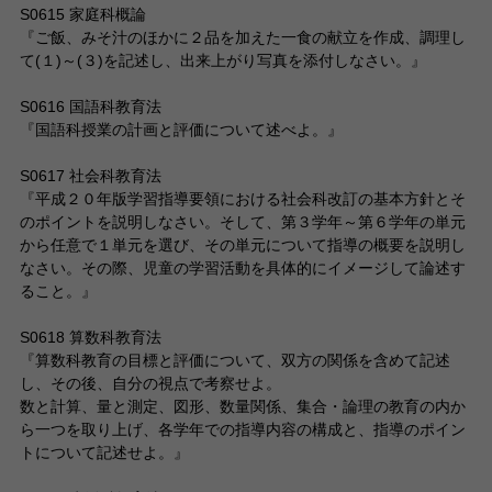
S0615 家庭科概論
『ご飯、みそ汁のほかに２品を加えた一食の献立を作成、調理し
て(１)～(３)を記述し、出来上がり写真を添付しなさい。』
S0616 国語科教育法
『国語科授業の計画と評価について述べよ。』
S0617 社会科教育法
『平成２０年版学習指導要領における社会科改訂の基本方針とそ
のポイントを説明しなさい。そして、第３学年～第６学年の単元
から任意で１単元を選び、その単元について指導の概要を説明し
なさい。その際、児童の学習活動を具体的にイメージして論述す
ること。』
S0618 算数科教育法
『算数科教育の目標と評価について、双方の関係を含めて記述
し、その後、自分の視点で考察せよ。
数と計算、量と測定、図形、数量関係、集合・論理の教育の内か
ら一つを取り上げ、各学年での指導内容の構成と、指導のポイン
トについて記述せよ。』