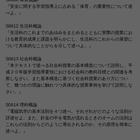
『安全に関する学習指導上に占める「体育」の重要性について述
べよ。』
S0612 生活科概論
『生活科のこれまでのあゆみをまとめるとともに実際の授業にお
ける教育的成果と課題を明らかにし、生活科のこれからの展望に
ついて具体的なことがらを示して述べよ。』
S0613 社会科概論
『本テキストで述べる社会科授業の基本構造について説明し、平
成２０年版学習指導要領における社会科の教科目標との関連を考
察しなさい。また基本構造に基づく社会科授業のあり方につい
て、幾つかの理論に触れつつ具体的な授業事例を挙げて説明しな
さい。』
S0614 理科概論
『電磁気学の基本法則を４つ述べ、それぞれがどのような法則か
詳述せよ。また、針金の中を電気が流れるときのオームの法則は
これらの法則からどのように導出されるのか。その原理を簡単に
述べよ。』