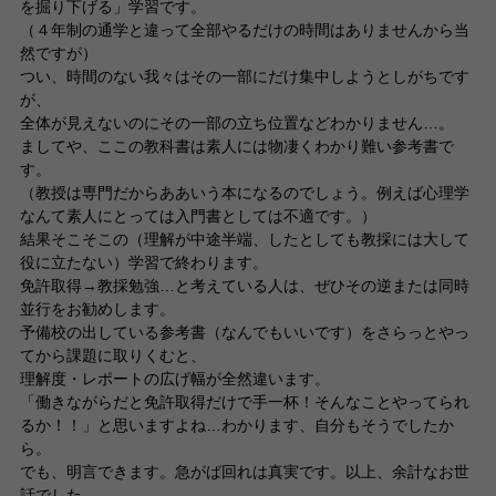
を掘り下げる」学習です。
（４年制の通学と違って全部やるだけの時間はありませんから当
然ですが）
つい、時間のない我々はその一部にだけ集中しようとしがちです
が、
全体が見えないのにその一部の立ち位置などわかりません…。
ましてや、ここの教科書は素人には物凄くわかり難い参考書で
す。
（教授は専門だからああいう本になるのでしょう。例えば心理学
なんて素人にとっては入門書としては不適です。）
結果そこそこの（理解が中途半端、したとしても教採には大して
役に立たない）学習で終わります。
免許取得→教採勉強…と考えている人は、ぜひその逆または同時
並行をお勧めします。
予備校の出している参考書（なんでもいいです）をさらっとやっ
てから課題に取りくむと、
理解度・レポートの広げ幅が全然違います。
「働きながらだと免許取得だけで手一杯！そんなことやってられ
るか！！」と思いますよね…わかります、自分もそうでしたか
ら。
でも、明言できます。急がば回れは真実です。以上、余計なお世
話でした。