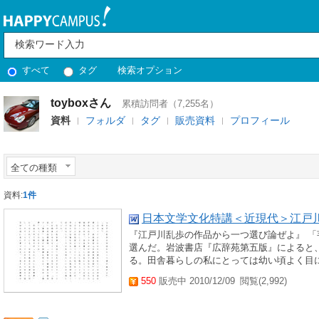
すべて
タグ
検索オプション
toyboxさん
累積訪問者（7,255名）
資料
フォルダ
タグ
販売資料
プロフィール
全ての種類
資料:
1件
日本文学文化特講＜近現代＞江戸
『江戸川乱歩の作品から一つ選び論ぜよ』 「
選んだ。岩波書店『広辞苑第五版』によると
る。田舎暮らしの私にとっては幼い頃よく目に
550
販売中 2010/12/09
閲覧(2,992)