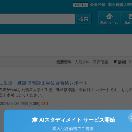
会員登録
非会員購入確
最新資料
人気資料
高評価順
詳細
...生徒・進路指導論１単位目合格レポート
に販売者が作成した明星大学の生徒・進路指導論１単位目のレポートです。もち
 是非参考にしてください。
014/02/04
閲覧(4,396)
1
🎓 AIスタディメイト サービス開始
導入記念価格でご提供