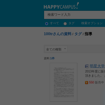
すべて
タグ
検索オプション
100trさんの資料
タグ
指導
/
/
全ての種類
資料:
1件
明星大学
2013年度
頂きました。
550
販売中 2