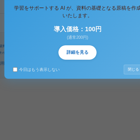
学習をサポートする AI が、資料の基礎となる原稿を作
いたします。
導入価格：100円
(通常200円)
資料
人気タグ
パワーユーザー
検索
詳細を見る
わせ
著作権に関するご意見
利用規約
プライバシーポリシー
著作権規定
特定商取引法に基づく表示
今日はもう表示しない
閉じる