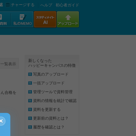
認
チャージする
へルプ
初心者ガイド
新しくなった
一覧表示
ハッピーキャンパスの特徴
写真のアップロード
一括アップロード
管理ツールで資料管理
ろん合格を
資料の情報を統計で確認
資料を更新する
更新前の資料とは？
×
履歴を確認とは？