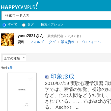
すべて
タグ
検索オプション
yasu2831さん
累積訪問者（58,338名）
資料
フォルダ
タグ
販売資料
プロフィール
全ての種類
資料:
6件
印象形成
2010/07/19 実験心理学演習 
学では、表情の知覚、視線の知
など、他の人間をどう知覚し、
されている。ここではAsch
る。 Aschの一...