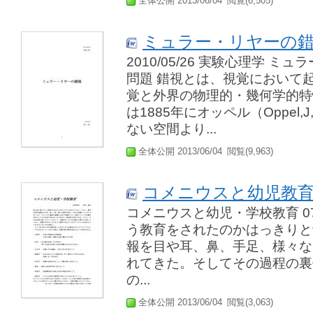
全体公開 2013/06/04
閲覧(6,505)
ミュラー・リヤーの錯視
2010/05/26 実験心理学 ミュ
問題 錯視とは、視覚において
覚と外界の物理的・幾何学的特
は1885年にオッペル（Oppel
ない空間より...
全体公開 2013/06/04
閲覧(9,963)
コメニウスと幼児教
コメニウスと幼児・学校教育 07
う教育をされたのかはっきりと
報を目や耳、鼻、手足、様々な
れてきた。そしてその過程の裏
の...
全体公開 2013/06/04
閲覧(3,063)