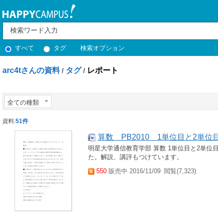
すべて
タグ
検索オプション
arc4tさんの資料
タグ
レポート
/
/
全ての種類
資料:
51件
算数 PB2010 1単位目と2単
明星大学通信教育学部 算数 1単位目と2単
た。解説、講評もつけています。
550
販売中 2016/11/09
閲覧(7,323)