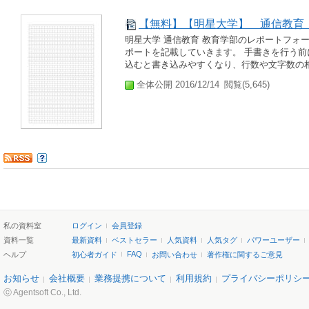
【無料】【明星大学】 通信教育
明星大学 通信教育 教育学部のレポートフォ
ポートを記載していきます。 手書きを行う
込むと書き込みやすくなり、行数や文字数の相違
全体公開 2016/12/14
閲覧(5,645)
私の資料室
ログイン
会員登録
資料一覧
最新資料
ベストセラー
人気資料
人気タグ
パワーユーザー
FAQ
ヘルプ
初心者ガイド
お問い合わせ
著作権に関するご意見
お知らせ
会社概要
業務提携について
利用規約
プライバシーポリシ
ⓒ Agentsoft Co., Ltd.