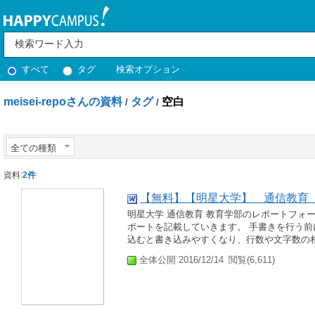
すべて
タグ
検索オプション
meisei-repoさんの資料
タグ
空白
/
/
全ての種類
資料:
2件
【無料】【明星大学】 通信教育
明星大学 通信教育 教育学部のレポートフォ
ポートを記載していきます。 手書きを行う
込むと書き込みやすくなり、行数や文字数の相違
全体公開 2016/12/14
閲覧(6,611)