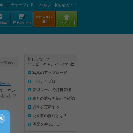
認
チャージする
へルプ
初心者ガイド
新しくなった
一覧表示
ハッピーキャンパスの特徴
写真のアップロード
一括アップロード
゚ート
管理ツールで資料管理
格で、本レ
のお役に立
資料の情報を統計で確認
資料を更新する
更新前の資料とは？
×
履歴を確認とは？