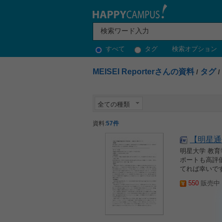
すべて
タグ
検索オプション
MEISEI Reporterさんの資料
タグ
/
/
全ての種類
資料:
57件
【明星通
明星大学 教
ポートも高評
てれば幸いです
550
販売中 2