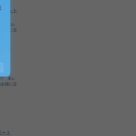
成
位目セット
格で、本レ
のお役に立
゚ート
格で、本レ
のお役に立
゚ート