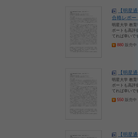
【明星通
合格レポー
明星大学 教
ポートも高評
てれば幸いです
880
販売中 2
【明星通
明星大学 教
ポートも高評
てれば幸いです
550
販売中 2
【明星通