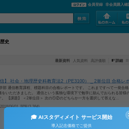
会員登録
非会員購入確
歴史
最新資料
人気資料
高評価順
詳細
信】 社会・地理歴史科教育法2（PE3100） _ 2単位目 合格レホ
育学部 通信教育課程、標題科目の合格レポートです。 これまですべて一発合
価をいただきました。 通信という孤独な環境下で勉学に励んでおられる皆様
。 【課題】 ＜2単位目＞ 次の①②のどちらか一方を選択して答えな...
018/06/01
閲覧(3,384)
🎓 AIスタディメイト サービス開始
導入記念価格でご提供