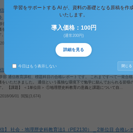
学習をサポートする AI が、資料の基礎となる原稿を作
信】 社会・地理歴史科教育法2（PE3100） _ 1単位目＋2単
いたします。
ト
育学部 通信教育課程、標題科目の合格レポートです。 これまですべて一発合
導入価格：100円
価をいただきました。 通信という孤独な環境下で勉学に励んでおられる皆様
。 【課題】 ＜1単位目＞ ①地理歴史科教育の意義と課題について自...
(通常200円)
018/06/01
閲覧(4,631)
詳細を見る
今日はもう表示しない
閉じる
信】 社会・地理歴史科教育法2（PE3100） _ 1単位目 合格レホ
育学部 通信教育課程、標題科目の合格レポートです。 これまですべて一発合
価をいただきました。 通信という孤独な環境下で勉学に励んでおられる皆様
。 【課題】 ＜1単位目＞ ①地理歴史科教育の意義と課題について自...
018/06/01
閲覧(3,674)
信】 社会・地理歴史科教育法1（PE2130） _ 2単位目 合格レホ