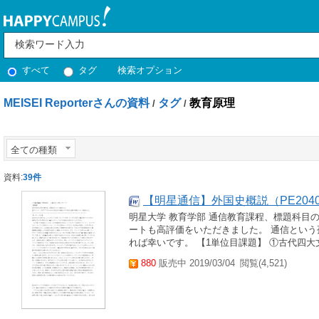
すべて
タグ
検索オプション
MEISEI Reporterさんの資料
タグ
教育原理
/
/
全ての種類
資料:
39件
【明星通信】外国史概説（PE2040
明星大学 教育学部 通信教育課程、標題科目
ートも高評価をいただきました。 通信とい
れば幸いです。 【1単位目課題】 ①古代四大
880
販売中 2019/03/04
閲覧(4,521)