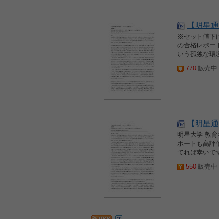
【明星通
※セット値下
の合格レポー
いう孤独な環境
770
販売中 2
【明星通信
明星大学 教
ポートも高評
てれば幸いです
550
販売中 2