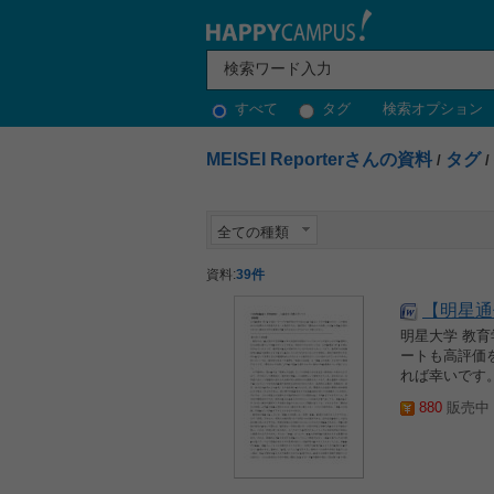
すべて
タグ
検索オプション
MEISEI Reporterさんの資料
タグ
/
/
全ての種類
資料:
39件
【明星通
明星大学 教
ートも高評価
れば幸いです。
880
販売中 2