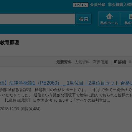
会員登録
非会員購入確
教育原理
最新資料
人気資料
高評価順
詳細
信】法律学概論1（PE2060） _ 1単位目＋2単位目セット 合格
育学部 通信教育課程、標題科目の合格レポートです。 これまで全て一発合格
をいただきました。 通信という孤独な環境下で勉学に励んでおられる皆様の
 【1単位目課題】 日本国憲法 76 条3項は「すべての裁判官は...
018/12/03
閲覧(4,484)