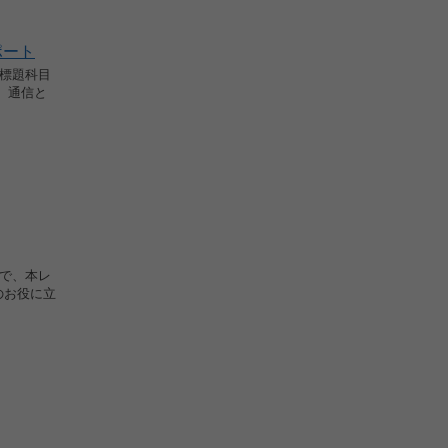
゚ート
、標題科目
 通信と
格で、本レ
のお役に立