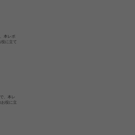
で、本レポ
お役に立て
格で、本レ
のお役に立