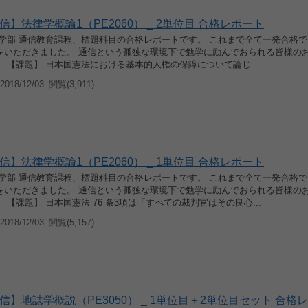
】法律学概論1（PE2060） _ 2単位目 合格レポート
育学部 通信教育課程、標題科目の合格レポートです。 これまで全て一発合格
をいただきました。 通信という孤独な環境下で勉学に励んでおられる皆様の
 【課題】 日本国憲法における基本的人権の保障について論じ...
018/12/03
閲覧(3,911)
】法律学概論1（PE2060） _ 1単位目 合格レポート
育学部 通信教育課程、標題科目の合格レポートです。 これまで全て一発合格
をいただきました。 通信という孤独な環境下で勉学に励んでおられる皆様の
 【課題】 日本国憲法 76 条3項は「すべての裁判官はその良心...
018/12/03
閲覧(5,157)
信】地誌学概説（PE3050） _ 1単位目＋2単位目セット 合格レ