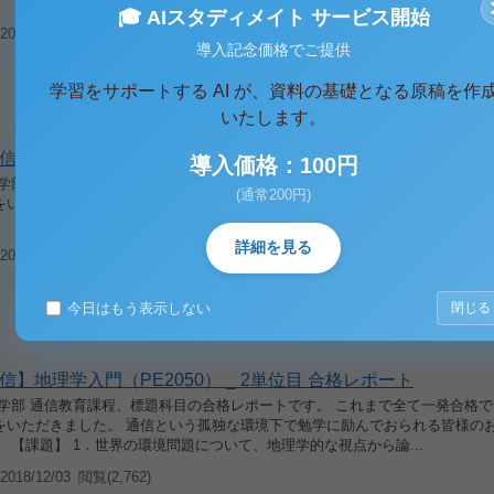
 【課題】 教科書の第１章「地誌学の視点と方法」を節ごとに...
🎓 AIスタディメイト サービス開始
018/12/03
閲覧(4,150)
導入記念価格でご提供
学習をサポートする AI が、資料の基礎となる原稿を作
いたします。
信】地理学入門（PE2050） _ 1単位目＋2単位目セット 合格レ
導入価格：100円
育学部 通信教育課程、標題科目の合格レポートです。 これまで全て一発合格
(通常200円)
をいただきました。 通信という孤独な環境下で勉学に励んでおられる皆様の
 【1単位目課題】 1．世界の気候、地形、植生、土壌について...
詳細を見る
018/12/03
閲覧(3,790)
今日はもう表示しない
閉じる
】地理学入門（PE2050） _ 2単位目 合格レポート
育学部 通信教育課程、標題科目の合格レポートです。 これまで全て一発合格
をいただきました。 通信という孤独な環境下で勉学に励んでおられる皆様の
 【課題】 1．世界の環境問題について、地理学的な視点から論...
018/12/03
閲覧(2,762)