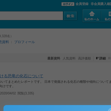
会員登録
非会員購入確
,328名）
売資料
プロフィール
最新資料
人気資料
高評価順
詳細
ける恐竜の化石について
ついてまとめたレポートです。 日本で発掘される化石の種類や傾向について
方向けです。
020/04/02
閲覧(3,335)