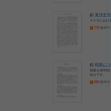
東洋史学
ヤクザにおけ
770
販売中 2
桜島につ
桜島を地学的
向けです。
550
販売中 2