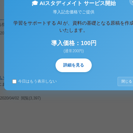
🎓 AIスタディメイト サービス開始
導入記念価格でご提供
 ヤクザと指詰め
学習をサポートする AI が、資料の基礎となる原稿を作
る指詰めをまとめたレポートです。 指詰めを歴史的にまとめました。
いたします。
020/04/02
閲覧(3,861)
導入価格：100円
(通常200円)
詳細を見る
いて
今日はもう表示しない
閉じる
にまとめたレポートです。 地質、火山、地震に関する内容をまとめました。 
020/04/02
閲覧(3,397)