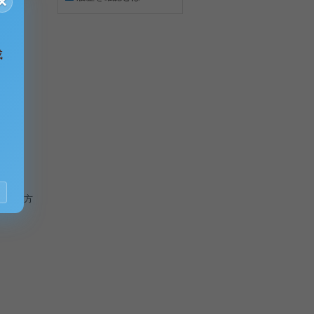
×
成
文系の方