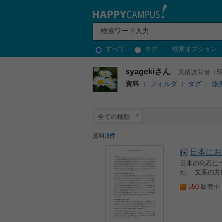
すべて
タグ
検索オプション
syagekiさん
累積訪問者（59
資料
フォルダ
タグ
販
全ての種類
資料:
3件
日本にお
日本の化石に
た。 文系の
550
販売中 2