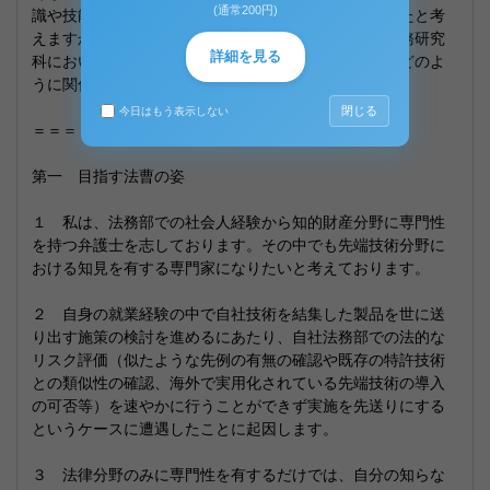
(通常200円)
識や技能を身につけ，どのように人間的に成長してきたと考
えますか。また，それはあなたが早稲田大学大学院法務研究
詳細を見る
科において学び，法曹をめざそうと決意したことと，どのよ
うに関係していますか。
閉じる
今日はもう表示しない
＝＝＝＝＝＝＝＝＝＝＝＝＝
第一 目指す法曹の姿
１ 私は、法務部での社会人経験から知的財産分野に専門性
を持つ弁護士を志しております。その中でも先端技術分野に
おける知見を有する専門家になりたいと考えております。
２ 自身の就業経験の中で自社技術を結集した製品を世に送
り出す施策の検討を進めるにあたり、自社法務部での法的な
リスク評価（似たような先例の有無の確認や既存の特許技術
との類似性の確認、海外で実用化されている先端技術の導入
の可否等）を速やかに行うことができず実施を先送りにする
というケースに遭遇したことに起因します。
３ 法律分野のみに専門性を有するだけでは、自分の知らな