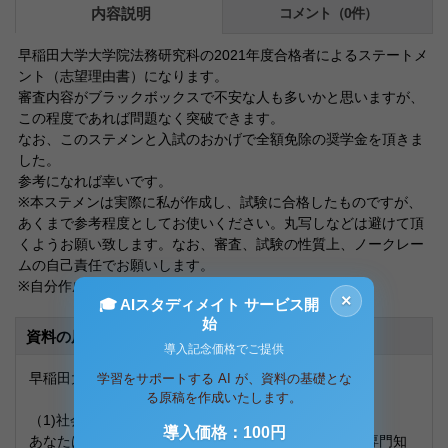
内容説明
コメント（0件）
早稲田大学大学院法務研究科の2021年度合格者によるステートメ
ント（志望理由書）になります。
審査内容がブラックボックスで不安な人も多いかと思いますが、
この程度であれば問題なく突破できます。
なお、このステメンと入試のおかげで全額免除の奨学金を頂きま
した。
参考になれば幸いです。
※本ステメンは実際に私が作成し、試験に合格したものですが、
あくまで参考程度としてお使いください。丸写しなどは避けて頂
くようお願い致します。なお、審査、試験の性質上、ノークレー
ムの自己責任でお願いします。
※自分作成のため、参考文献等の引用、記載なし
×
🎓 AIスタディメイト サービス開
始
資料の原本内容
導入記念価格でご提供
早稲田大学法科大学院 ステートメント
学習をサポートする AI が、資料の基礎とな
る原稿を作成いたします。
（1)社会人としての経験がある者
導入価格：100円
あなたは，社会人としての経験を通じて，どのような専門知