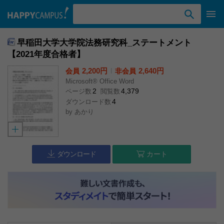
検索ワード入力
早稲田大学大学院法務研究科_ステートメント
【2021年度合格者】
2,200円
l
2,640円
会員
非会員
Microsoft® Office Word
2
4,379
ページ数
閲覧数
4
ダウンロード数
by
あかり
ダウンロード
カート