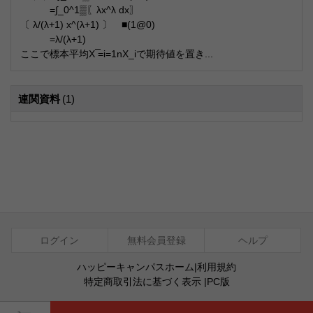
=∫_0^1▒〖λx^λ dx〗
〔 λ/(λ+1) x^(λ+1) 〕 ■(1@0)
=λ/(λ+1)
ここで標本平均X ̅=i=1nX_iで期待値を置き...
連関資料
(1)
ログイン
無料会員登録
ヘルプ
ハッピーキャンパスホーム
|
利用規約
特定商取引法に基づく表示
|
PC版
ⓒ Agentsoft Co., Ltd.