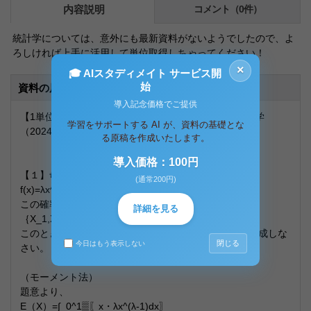
内容説明
コメント（0件）
統計学については、意外にも最新資料がないようでしたので、よ
ろしければ上手に活用して単位取得しちゃってください！
×
🎓 AIスタディメイト サービス開
始
資料の原本内容
導入記念価格でご提供
【1単位目】 学籍番号 氏名 PF3020 統計学
学習をサポートする AI が、資料の基礎とな
（2024年～）
る原稿を作成いたします。
導入価格：100円
【１】母数がλである確率分布の確率密度関数が
(通常200円)
f(x)=λx^(λ-1) （０＜ｘ＜１）であるとする。
この確率分布に従う母集団から、大きさnの無作為標本
詳細を見る
｛X_1,X_2,… ,X_n｝を得た。
このとき、母数λの推定量をモーメント法と最尤法で構成しな
閉じる
今日はもう表示しない
さい。
（モーメント法）
題意より、
E（X）=∫_0^1▒〖x・λx^(λ-1)dx〗