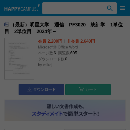
検索ワード入力
（最新）明星大学 通信 PF3020 統計学 1単位
目 2単位目 2024年～
2,200円
l
2,640円
会員
非会員
Microsoft® Office Word
6
605
ページ数
閲覧数
0
ダウンロード数
by
mikej
ダウンロード
カート