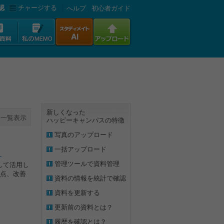
認
チャージする
へルプ
初心者ガイド
新しくなった
一覧表示
ハッピーキャンパスの特徴
写真のアップロード
一括アップロード
】
管理ツールで資料管理
して活用し
点、改善
資料の情報を統計で確認
資料を更新する
更新前の資料とは？
履歴を確認とは？