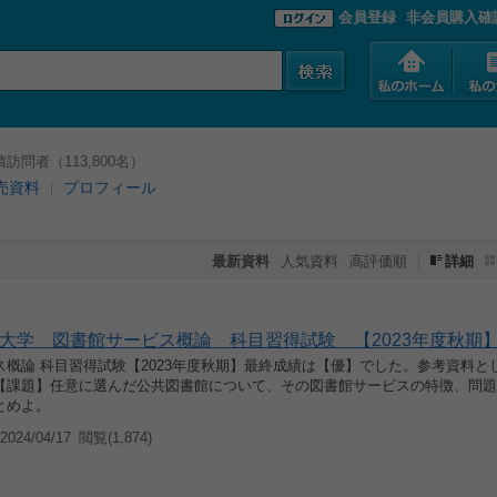
会員登録
非会員購入確
訪問者（113,800名）
売資料
プロフィール
最新資料
人気資料
高評価順
詳細
大学 図書館サービス概論 科目習得試験 【2023年度秋期
ス概論 科目習得試験【2023年度秋期】最終成績は【優】でした。参考資料と
【課題】任意に選んだ公共図書館について、その図書館サービスの特徴、問題
とめよ。
024/04/17
閲覧(1,874)