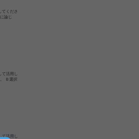
してくださ
に論じ
して活用し
。 Ｂ選択
して活用し