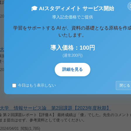
【課題】問題１～６のカテゴリーの中から、それぞれ1問ずつ選び、計6問に
🎓 AIスタディメイト サービス開始
024/04/10
閲覧(1,564)
導入記念価格でご提供
学習をサポートする AI が、資料の基礎となる原稿を作
いたします。
導入価格：100円
大学 情報サービス演習１ ミニレポート【2023年度秋期】
(通常200円)
習１ ミニレポート（第1回・2回・3回）2023年度秋期 最終成績は「優」で
使ってください。
詳細を見る
024/04/01
閲覧(923)
今日はもう表示しない
閉じる
大学 情報サービス論 第2回課題【2023年度秋期】
論 第２回課題レポート【評価Ａ】 最終成績は「優」でした。先生のコメント
のまま提出はせず、参考資料として使ってください。
024/04/01
閲覧(1,785)