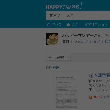
すべて
タグ
検索オプション
ハッピーマンデーさん
累積
資料
フォルダ
タグ
販
全ての種類
資料:
24件
八洲学園
図書館サービ
てください。
案についてま
660
販売中 2