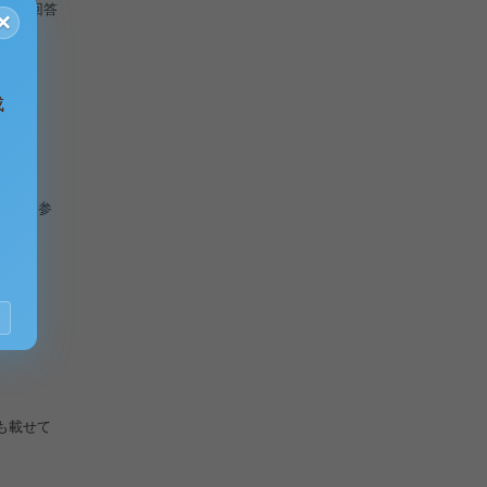
ついて回答
×
成
した。 参
も載せて