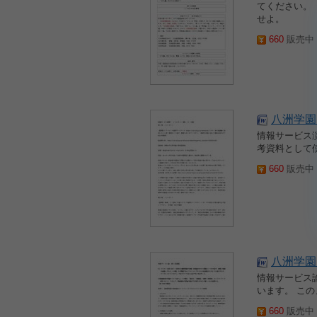
てください。
せよ。
660
販売中 2
八洲学園
情報サービス演
考資料として
660
販売中 2
八洲学園
情報サービス
います。 こ
660
販売中 2