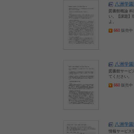
八洲学園
図書館概論 
い。【課題】
よ。
660
販売中 2
八洲学園
図書館サービ
てください。
660
販売中 2
八洲学園
情報サービス