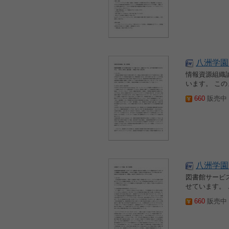
八洲学園
情報資源組織
います。 こ
660
販売中 2
八洲学園
図書館サービ
せています。
660
販売中 2