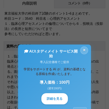
内容説明
コメント（0件）
東京福祉大学の科目終了試験のポイント1~6まとめです。
科目コード：3540 科目名：心理的アセスメント
１．臨床心理アセスメントの倫理についてから６．投映法（投影
法）の長所と短所についてまで
参考にしていただければと思います。
資料の原本内容
×
🎓 AIスタディメイト サービス開
始
１．臨床心理アセスメントの倫理について
臨床心理アセスメントは、クライエントを理解するための出
導入記念価格でご提供
発点となる大切な過程であ
学習をサポートする AI が、資料の基礎とな
る。面接や心理検査を通して、その人の感じ方や考え方、こ
る原稿を作成いたします。
れまでの経験に触れていくが、
それは単に情報を集める作業ではない。クライエントの人生
導入価格：100円
や思いに向き合う営みである
(通常200円)
以上、そこには常に倫理的配慮が求められる。扱われる内容
はきわめて個人的であり、そ
詳細を見る
の取扱いを誤れば信頼関係は容易に揺らいでしまう。本稿で
は、そんな臨床心理アセスメ