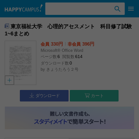
検索ワード入力
東京福祉大学 心理的アセスメント 科目修了試験
1~6まとめ
330円
l
396円
会員
非会員
Microsoft® Office Word
6
614
ページ数
閲覧数
0
ダウンロード数
by
きょうたろう２号
ダウンロード
カート