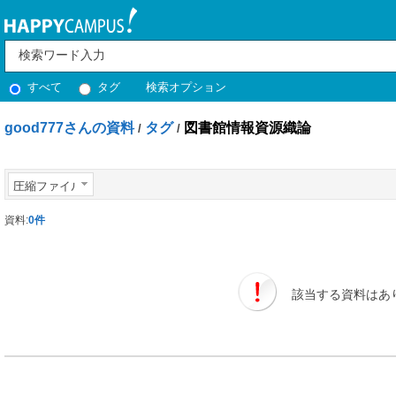
すべて
タグ
検索オプション
good777さんの資料
タグ
図書館情報資源織論
/
/
圧縮ファイル
資料:
0件
該当する資料はあ