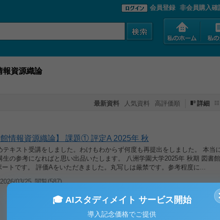
会員登録
非会員購入確
情報資源織論
最新資料
人気資料
高評価順
詳細
館情報資源織論】 課題① 評定A 2025年 秋
めテキスト受講をしました。わけもわからず何度も再提出をしました。 本当
生の参考になればと思い出品いたします。 八洲学園大学2025年 秋期 図書
ポートです。 評価Aをいただきました。丸写しは厳禁です。参考程度に...
026/03/25
閲覧(587)
🎓 AIスタディメイト サービス開始
導入記念価格でご提供