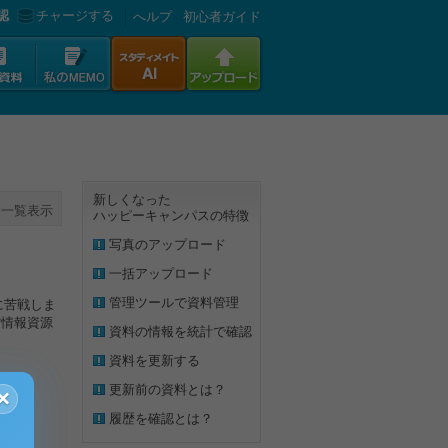
認
チャージする
へルプ
初心者ガイド
新しくなった
一覧表示
ハッピーキャンパスの特徴
写真のアップロード
一括アップロード
管理ツールで資料管理
に苦戦しま
館情報資源
資料の情報を統計で確認
資料を更新する
更新前の資料とは？
×
履歴を確認とは？