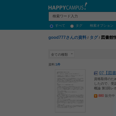
すべて
タグ
検索オプション
good777さんの資料
タグ
図書館
/
/
全ての種類
資料:
1件
07【図書
資格取得のた
したので、受講
概論 第1回レ
880
販売中 2