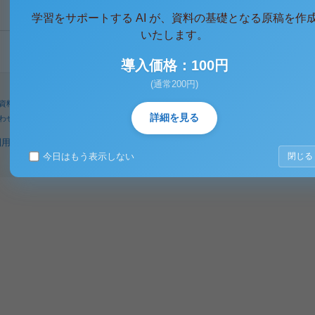
学習をサポートする AI が、資料の基礎となる原稿を作
いたします。
導入価格：100円
(通常200円)
資料
人気タグ
パワーユーザー
検索
詳細を見る
わせ
著作権に関するご意見
利用規約
プライバシーポリシー
著作権規定
特定商取引法に基づく表示
今日はもう表示しない
閉じる