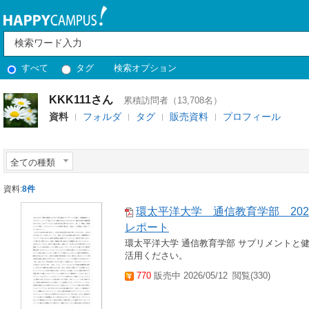
すべて
タグ
検索オプション
KKK111さん
累積訪問者（13,708名）
資料
フォルダ
タグ
販売資料
プロフィール
全ての種類
資料:
8件
環太平洋大学 通信教育学部 202
レポート
環太平洋大学 通信教育学部 サプリメントと
活用ください。
770
販売中 2026/05/12
閲覧(330)