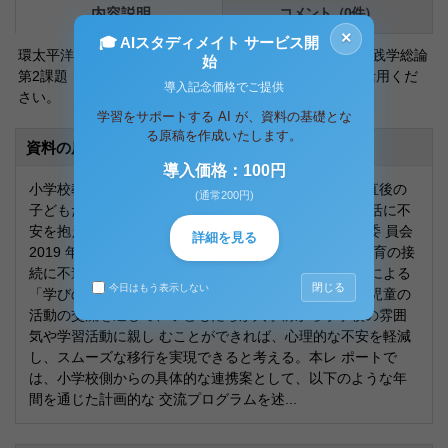
内容説明
コメント（0件）
×
🎓 AIスタディメイト サービス開
環太平洋大学 通信教育学部 2025年度 次世代教育実践学総論
始
第2課題 合格レポートです。あくまで参考資料として活用くだ
導入記念価格でご提供
さい。
学習をサポートする AI が、資料の基礎とな
る原稿を作成いたします。
資料の原本内容
導入価格：100円
小学校教育における大きな課題の一つに、小学校入学直後の
(通常200円)
子どもたちが環境の変化に 適応できず、学習や集団生活に不
安を抱える「小 1 プロブレム」がある。（名張市教育委 員会
詳細を見る
2019 年）。この課題の背景には、幼児教育と小学校教育の接
続に不連続があること が指摘されており、保幼小連携による
閉じる
今日はもう表示しない
「学びの連続性」の確保が必要である。特に、幼児 と児童の
活動の交流を通して、子どもたちが入学前から小学校の雰囲
気や学習活動に親し むことができれば、心理的な不安を軽減
し、スムーズな移行を実現できると考える。本レ ポートで
は、小学校側からの具体的な連携案として、以下のような年
間を通じた計画的な 交流プログラムを述...