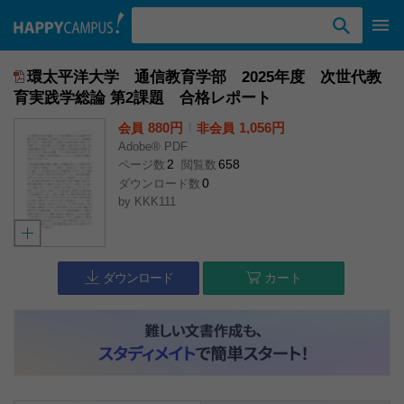
検索ワード入力
環太平洋大学 通信教育学部 2025年度 次世代教
育実践学総論 第2課題 合格レポート
880円
l
1,056円
会員
非会員
Adobe® PDF
2
658
ページ数
閲覧数
0
ダウンロード数
by
KKK111
ダウンロード
カート