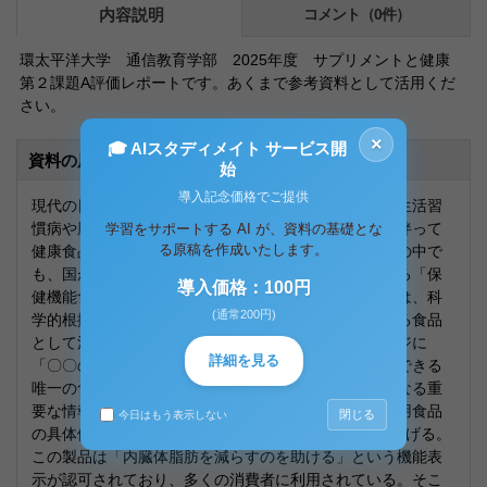
内容説明
コメント（0件）
環太平洋大学 通信教育学部 2025年度 サプリメントと健康
第２課題A評価レポートです。あくまで参考資料として活用くだ
さい。
×
🎓 AIスタディメイト サービス開
資料の原本内容
始
導入記念価格でご提供
現代の日本社会では、食生活や運動習慣の乱れから、生活習
慣病や肥満などの健康問題が深刻化しており、それに伴って
学習をサポートする AI が、資料の基礎とな
る原稿を作成いたします。
健康食品やサプリメントへの関心が高まっている。その中で
も、国が個別に有効性と安全性を審査し、許可を与える「保
導入価格：100円
健機能食品」に分類される特定保健用食品（トクホ）は、科
(通常200円)
学的根拠に基づいて特定の保健効果を示すことができる食品
として注目されている。特定保健用食品は、パッケージに
詳細を見る
「〇〇の機能があります」といった保健の目的を記載できる
唯一の食品群であり、消費者にとっては選択の指標となる重
要な情報を提供している。本レポートでは、特定保健用食品
閉じる
今日はもう表示しない
の具体例として、キリンの「ヘルシア緑茶a」を取り上げる。
この製品は「内臓体脂肪を減らすのを助ける」という機能表
示が認可されており、多くの消費者に利用されている。そこ