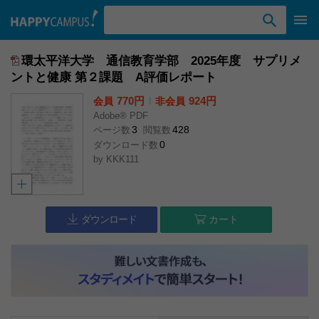
検索ワード入力
環太平洋大学 通信教育学部 2025年度 サプリメ
ントと健康 第２課題 A評価レポート
770円
l
924円
会員
非会員
Adobe® PDF
3
428
ページ数
閲覧数
0
ダウンロード数
by
KKK111
ダウンロード
カート