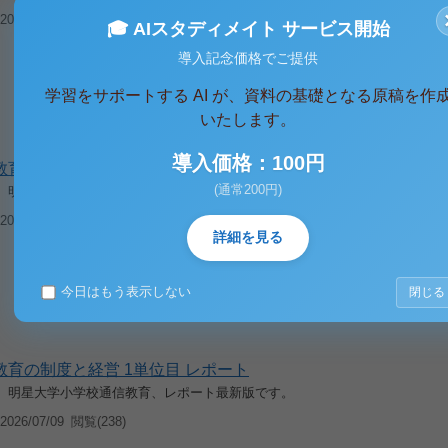
026/07/09
閲覧(228)
🎓 AIスタディメイト サービス開始
導入記念価格でご提供
学習をサポートする AI が、資料の基礎となる原稿を作
いたします。
導入価格：100円
0 教育の制度と経営 2単位目 レポート
(通常200円)
入学、明星大学小学校通信教育、レポート最新版です。
026/07/09
閲覧(248)
詳細を見る
今日はもう表示しない
閉じる
0 教育の制度と経営 1単位目 レポート
入学、明星大学小学校通信教育、レポート最新版です。
026/07/09
閲覧(238)