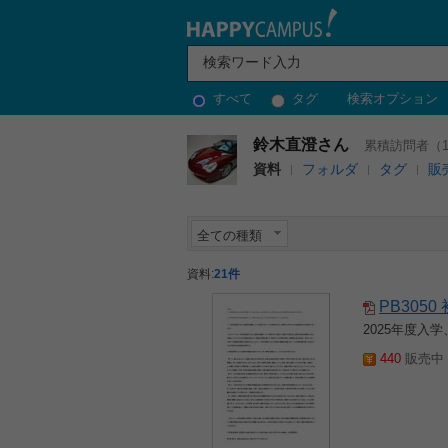
すべて
タグ
検索オプション
鈴木直澄さん
累積訪問者（12
資料
フォルダ
タグ
販
全ての種類
資料:
21件
PB305
2025年度
440
販売中 2