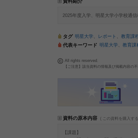
資料紹介
2025年度入学、明星大学小学校通
明星大学
、
レポート
、
教育課
タグ
明星大学
、
教育課
代表キーワード
All rights reserved.
【ご注意】該当資料の情報及び掲載内容の不
資料の原本内容
( この資料を購入す
【課題】