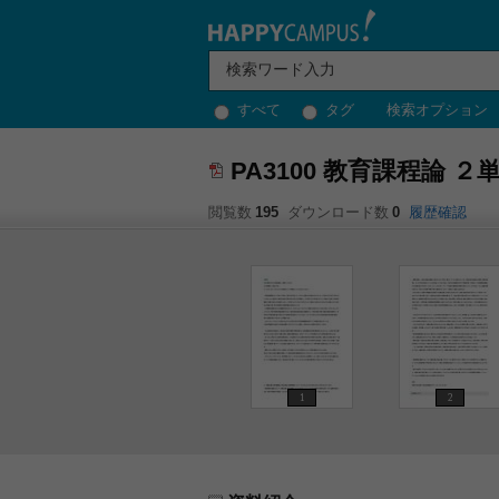
すべて
タグ
検索オプション
PA3100 教育課程論 
閲覧数
195
ダウンロード数
0
履歴確認
1
2