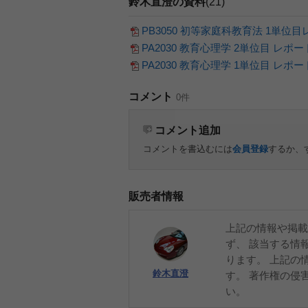
鈴木直澄の資料
(21)
PB3050 初等家庭科教育法 1単位
PA2030 教育心理学 2単位目 レポー
PA2030 教育心理学 1単位目 レポー
コメント
0件
コメント追加
コメントを書込むには
会員登録
するか、
販売者情報
上記の情報や掲載
ず、 該当する情
ります。 上記の
鈴木直澄
す。 著作権の侵
い。