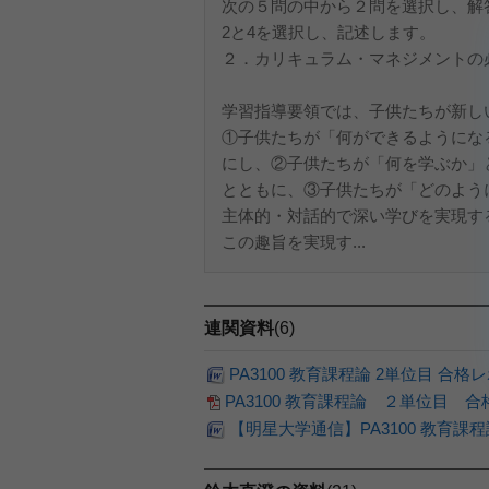
次の５問の中から２問を選択し、解
2と4を選択し、記述します。
２．カリキュラム・マネジメントの
学習指導要領では、子供たちが新し
①子供たちが「何ができるようにな
にし、②子供たちが「何を学ぶか」
とともに、③子供たちが「どのよう
主体的・対話的で深い学びを実現す
この趣旨を実現す...
連関資料
(6)
PA3100 教育課程論 2単位目 合格
PA3100 教育課程論 ２単位目 合
【明星大学通信】PA3100 教育課程