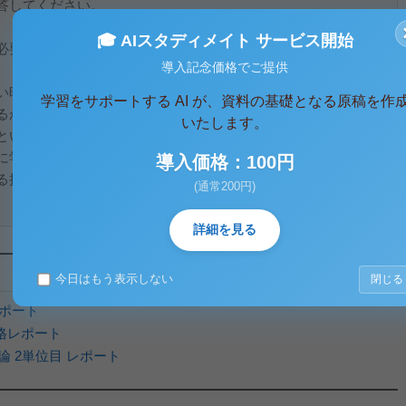
答してください。
🎓 AIスタディメイト サービス開始
必要性と三つの側面についてまとめてください。
導入記念価格でご提供
い時代を切り拓いていくために必要な力を育成するためには、
学習をサポートする AI が、資料の基礎となる原稿を作
るか」という視点から育成を目指す資質・能力の在り方を明確
いたします。
という視点から教科・科目等の構成や目標・内容などを見直す
に学ぶか」という視点から単元などのまとまりを見通しながら
導入価格：100円
る授業改善が目指されている。
(通常200円)
詳細を見る
今日はもう表示しない
閉じる
レポート
格レポート
論 2単位目 レポート