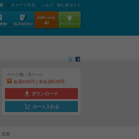
認
チャージする
へルプ
初心者ガイド
ページ数 :
3
ページ
会員
440円
非会員
528円
|
ダウンロード
カート入れる
広告