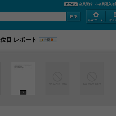
会員登録
非会員購入確
２単位目 レポート
推薦
0
3