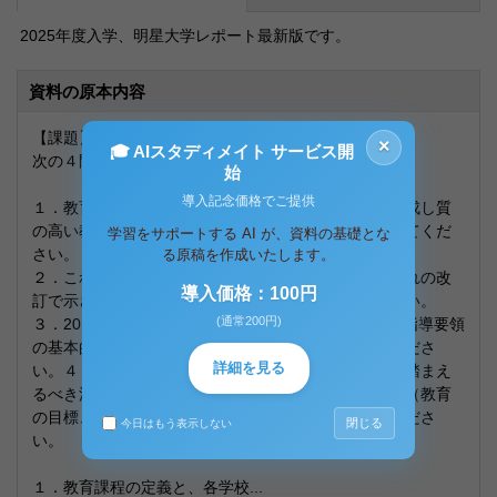
2025年度入学、明星大学レポート最新版です。
資料の原本内容
【課題】
×
🎓 AIスタディメイト サービス開
次の４問の中から２問を選択し、解答してください。
始
導入記念価格でご提供
１．教育課程の定義と、各学校が適切な教育課程を編成し質
の高い教育活動を展開することの意義についてまとめてくだ
学習をサポートする AI が、資料の基礎とな
さい。
る原稿を作成いたします。
２．これまでの学習指導要領の変遷について、それぞれの改
導入価格：100円
訂で示された教育課程の特徴について説明してください。
(通常200円)
３．2017・2018（平成29・30）年に改訂された学習指導要領
の基本的な考え方や主なポイントについて説明してくださ
詳細を見る
い。４．学校で教育課程を編成・実施するに当たって踏まえ
るべき法令の概要について、教育課程の基本的な要素（教育
の目標、内容、授業時数）に留意しながら整理してくださ
閉じる
今日はもう表示しない
い。
１．教育課程の定義と、各学校...