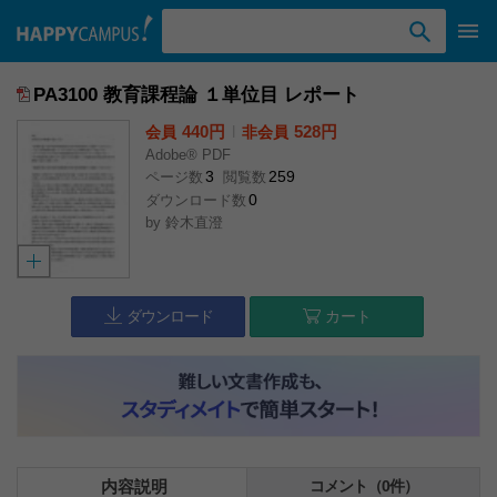
検索ワード入力
PA3100 教育課程論 １単位目 レポート
440円
l
528円
会員
非会員
Adobe® PDF
3
259
ページ数
閲覧数
0
ダウンロード数
by
鈴木直澄
ダウンロード
カート
内容説明
コメント（0件）