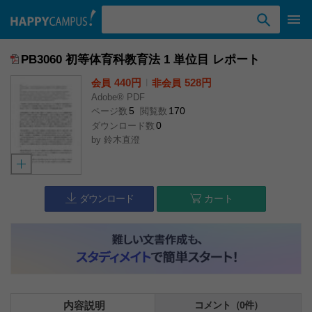
検索ワード入力
PB3060 初等体育科教育法 1 単位目 レポート
440円
l
528円
会員
非会員
Adobe® PDF
5
170
ページ数
閲覧数
0
ダウンロード数
by
鈴木直澄
ダウンロード
カート
内容説明
コメント（0件）