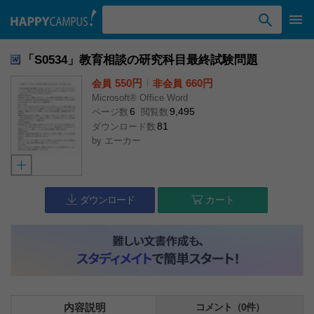
検索ワード入力
「S0534」教育相談の研究科目最終試験問題
550円
l
660円
会員
非会員
Microsoft® Office Word
6
9,495
ページ数
閲覧数
81
ダウンロード数
by
エーカー
ダウンロード
カート
内容説明
コメント（0件）