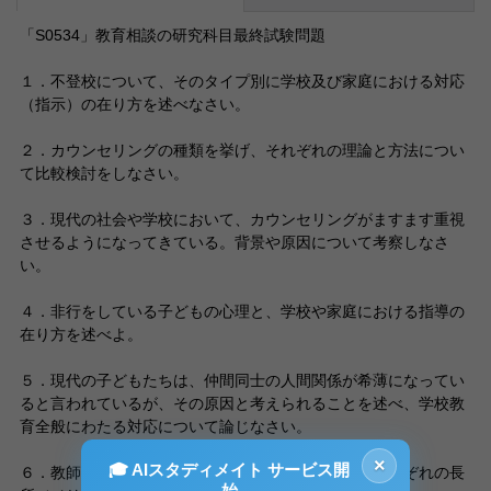
「S0534」教育相談の研究科目最終試験問題
１．不登校について、そのタイプ別に学校及び家庭における対応
（指示）の在り方を述べなさい。
２．カウンセリングの種類を挙げ、それぞれの理論と方法につい
て比較検討をしなさい。
３．現代の社会や学校において、カウンセリングがますます重視
させるようになってきている。背景や原因について考察しなさ
い。
４．非行をしている子どもの心理と、学校や家庭における指導の
在り方を述べよ。
５．現代の子どもたちは、仲間同士の人間関係が希薄になってい
ると言われているが、その原因と考えられることを述べ、学校教
育全般にわたる対応について論じなさい。
×
🎓 AIスタディメイト サービス開
６．教師カウンセラーとスクールカウンセラーの、それぞれの長
始