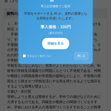
所（メリット）と限界について考察しなさい。
導入記念価格でご提供
資料の原本内容
学習をサポートする AI が、資料の基礎とな
る原稿を作成いたします。
１．不登校について、そのタイプ別に学校及び家庭における
導入価格：100円
対応（指示）の在り方を述べなさい。
(通常200円)
不登校は多種多様な要因が輻輳して引き起こるものであ
り、すべての子どもに起きうるものであるということから、
詳細を見る
不登校の子どもの心理や行動には様々な違いがみられる。そ
の不登校のタイプは大きく７つに分けられる、以下にそれぞ
れの対応のあり方を考える。
閉じる
今日はもう表示しない
①学校生活に起因する型
学校生活になじめない、授業がよくわからない、いじめ、転
校等の学校生活場面での問題にもとづく不登校である。仲間
や教師との関係改善や学習面の援助などにより、不登校の原
因をとり除きかつ学校生活にやる気を持たせるような指示を
するような指導が望ましい。
②遊び・非行型
登校しようと思えば登校するが、学外での遊びなどのために
欠席するものである。同級生や教師との関係づくりをすす
め、学校における本人の居場所づくりをすすめることが指導