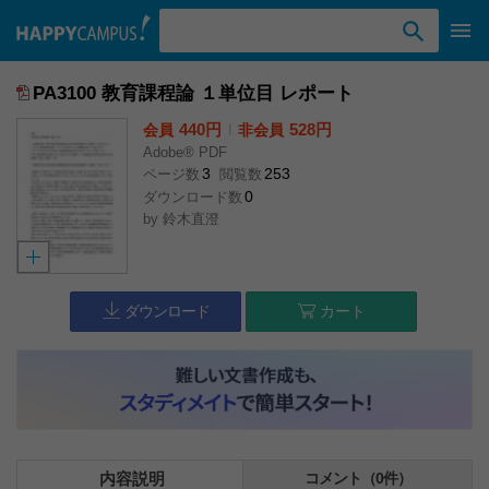
検索ワード入力
PA3100 教育課程論 １単位目 レポート
440円
l
528円
会員
非会員
Adobe® PDF
3
253
ページ数
閲覧数
0
ダウンロード数
by
鈴木直澄
ダウンロード
カート
内容説明
コメント（0件）