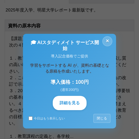
2025年度入学、明星大学レポート最新版です。
資料の原本内容
【課題】
×
🎓 AIスタディメイト サービス開
次の４問の中から２問を選択し、解答してください。
始
導入記念価格でご提供
１．教育課程の定義と、各学校が適切な教育課程を編成し質
の高い教育活動を展開することの意義についてまとめてくだ
学習をサポートする AI が、資料の基礎とな
さい。
る原稿を作成いたします。
２．これまでの学習指導要領の変遷について、それぞれの改
導入価格：100円
訂で示された教育課程の特徴について説明してください。
(通常200円)
３．2017・2018（平成29・30）年に改訂された学習指導要領
の基本的な考え方や主なポイントについて説明してくださ
詳細を見る
い。４．学校で教育課程を編成・実施するに当たって踏まえ
るべき法令の概要について、教育課程の基本的な要素（教育
の目標、内容、授業時数）に留意しながら整理してくださ
閉じる
今日はもう表示しない
い。
１．教育課程の定義と、各学校...