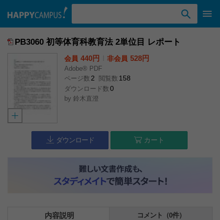
検索ワード入力
PB3060 初等体育科教育法 2単位目 レポート
440円
l
528円
会員
非会員
Adobe® PDF
2
158
ページ数
閲覧数
0
ダウンロード数
by
鈴木直澄
ダウンロード
カート
内容説明
コメント（0件）