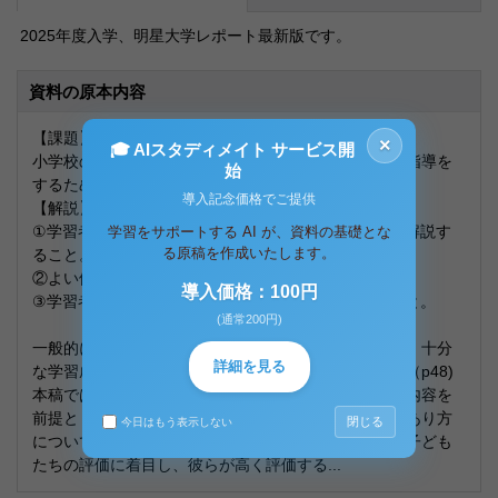
2025年度入学、明星大学レポート最新版です。
資料の原本内容
【課題】
×
🎓 AIスタディメイト サービス開
小学校の運動領域において、よい体育授業と効果的な指導を
始
するために必要なことを考察し、解説すること。
導入記念価格でご提供
【解説】
①学習者にとって意味ある体育授業とは何か具体的に解説す
学習をサポートする AI が、資料の基礎とな
る原稿を作成いたします。
ること。
②よい体育授業を行うための条件を解説すること。
導入価格：100円
③学習者から捉えたよい体育授業とは何か解説すること。
(通常200円)
一般的に、良い授業とは、設定された目標が達成され、十分
詳細を見る
な学習成果が得られている授業であると定義される。（p48)
本稿では、現行の学習指導要領に示された目標および内容を
前提とし、特に小学校体育科における「良い授業」のあり方
閉じる
今日はもう表示しない
について考察する。その際、授業を受ける主体である子ども
たちの評価に着目し、彼らが高く評価する...