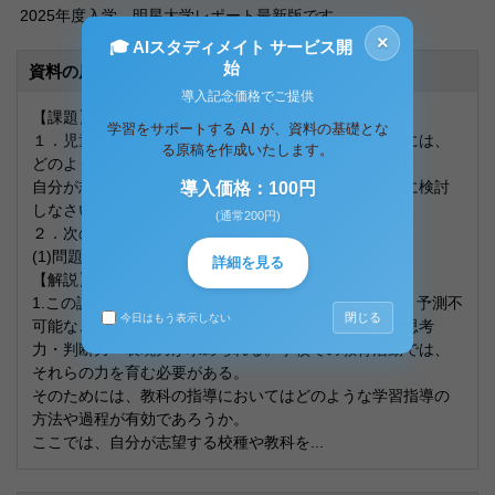
2025年度入学、明星大学レポート最新版です。
×
🎓 AIスタディメイト サービス開
始
資料の原本内容
導入記念価格でご提供
【課題】
学習をサポートする AI が、資料の基礎とな
１．児童生徒に思考力・判断力・表現力等を育むためには、
る原稿を作成いたします。
どのような学習指導方法が有効と考えるか。
自分が志望する校種・教科をイメージしながら具体的に検討
導入価格：100円
しなさい。
(通常200円)
２．次の事項について、それぞれ調べなさい。
(1)問題解決学習(2)教材研究(3)GIGAスクール構想
詳細を見る
【解説】
1.この課題は、教育方法学を学ぶ上での基本と言える。予測不
閉じる
今日はもう表示しない
可能なこれからの時代を生きる児童生徒には、確かな思考
力・判断力・表現力が求められる。学校での教育活動では、
それらの力を育む必要がある。
そのためには、教科の指導においてはどのような学習指導の
方法や過程が有効であろうか。
ここでは、自分が志望する校種や教科を...