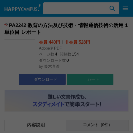
検索ワード入力
PA2242 教育の方法及び技術・情報通信技術の活用 1
単位目 レポート
440円
l
528円
会員
非会員
Adobe® PDF
4
154
ページ数
閲覧数
0
ダウンロード数
by
鈴木直澄
ダウンロード
カート
内容説明
コメント（0件）