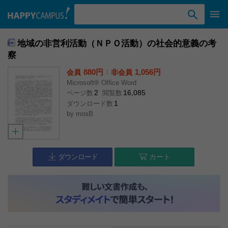
検索ワード入力
地域の非営利活動（ＮＰＯ活動）の社会的意義の考
察
880円
l
1,056円
会員
非会員
Microsoft® Office Word
2
16,085
ページ数
閲覧数
1
ダウンロード数
by
mosB
ダウンロード
カート