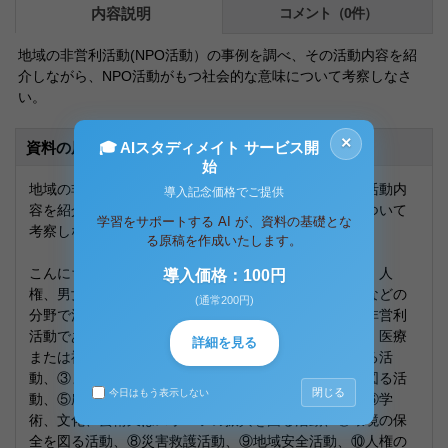
内容説明
コメント（0件）
地域の非営利活動(NPO活動）の事例を調べ、その活動内容を紹
介しながら、NPO活動がもつ社会的な意味について考察しなさ
い。
×
🎓 AIスタディメイト サービス開
資料の原本内容
始
地域の非営利活動（ＮＰＯ活動）の事例を調べ、その活動内
導入記念価格でご提供
容を紹介しながら、ＮＰＯ活動が持つ社会的な意味について
学習をサポートする AI が、資料の基礎とな
考察しなさい。
る原稿を作成いたします。
こんにちさまざまなＮＰＯが社会福祉、子ども、環境、人
導入価格：100円
権、男女共同参画、まちづくり、社会教育、国際交流などの
(通常200円)
分野で活動しており、そのほとんどが公共にかかわる非営利
活動である。特定非営利活動は２０分野あり、①保健・医療
詳細を見る
または福祉の増進を図る活動、②社会教育の促進を図る活
動、③まちづくりの推進を図る活動、④観光の振興を図る活
閉じる
今日はもう表示しない
動、⑤農村漁村または中山間地域の振興を図る活動、⑥学
術、文化、芸術又はスポーツの振興を図る活動、⑦環境の保
全を図る活動、⑧災害救護活動、⑨地域安全活動、⑩人権の