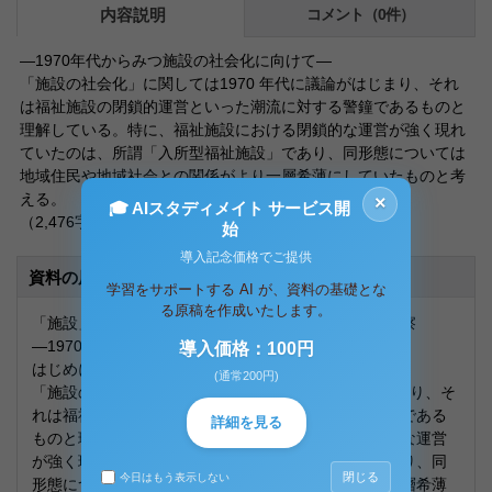
内容説明
コメント（0件）
―1970年代からみつ施設の社会化に向けて―
「施設の社会化」に関しては1970 年代に議論がはじまり、それ
は福祉施設の閉鎖的運営といった潮流に対する警鐘であるものと
理解している。特に、福祉施設における閉鎖的な運営が強く現れ
ていたのは、所謂「入所型福祉施設」であり、同形態については
地域住民や地域社会との関係がより一層希薄にしていたものと考
える。
×
🎓 AIスタディメイト サービス開
（2,476字）
始
導入記念価格でご提供
資料の原本内容
学習をサポートする AI が、資料の基礎とな
る原稿を作成いたします。
「施設」を必要とするソーシャルニーズについての考察
―1970年代からみつ施設の社会化に向けて―
導入価格：100円
はじめに
(通常200円)
「施設の社会化」に関しては1970 年代に議論がはじまり、そ
れは福祉施設の閉鎖的運営といった潮流に対する警鐘である
詳細を見る
ものと理解している。特に、福祉施設における閉鎖的な運営
が強く現れていたのは、所謂「入所型福祉施設」であり、同
閉じる
今日はもう表示しない
形態については地域住民や地域社会との関係がより一層希薄