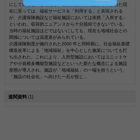
にしていたものと考える。公的介護保険制度が導入された現
在に至っては、福祉サービスを「利用する」と表現される
が、介護保険施設など福祉施設においては依然「入所する」
といわれ、収容的ニュアンスから十分脱却できないでいる。
当時の福祉施設ほどではないにしても、現在も地域社会との
関係については温度差がみられている。
介護保険制度が施行された2000 年と同時期に、社会福祉基礎
構造改革による「地域福祉」を中心とした施策についても打
ち出された。これにより、入所型施設においてはユニットケ
アや小規模多機能型施設などといった新たな概念による施設
形態が導入され、施設が「地域福祉」の一端を担うという、
「施設の社会化」へ向けた一石が投じ...
連関資料
(1)