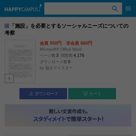
検索ワード入力
「施設」を必要とするソーシャルニーズについての
考察
550円
l
660円
会員
非会員
Microsoft® Office Word
3
4,176
ページ数
閲覧数
0
ダウンロード数
by
福士マイスター
ダウンロード
カート