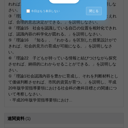
れれば、学習内容の定着性・応用度が高まる。」を説明しな
さい。
閉じる
今日はもう表示しない
③「理論10 事象の分析結果、法則性、未来予測を踏まえれ
ば、合理的意志決定ができる。」を説明しなさい。
④「理論15 社会を認識している自己の位置を相対化できれ
ば、認識内容の科学化が図れる。」を説明しなさい。
⑤「理論16 『知る』、『わかる』を区別した授業設計がで
きれば、社会的見方の育成が可能になる。」を説明しなさ
い。
⑥「理論22 子どもが持っている情報と結びつけながら探究
させれば、納得的にわからせることができる。」を説明しな
さい。
①「理論1社会認識内容を豊かに育成し、それを判断材料とし
て価値判断させれば、市民的資質が育つ。」を説明し、平成
20年版学習指導要領における社会科の教科目標との関連につ
いて考察しなさい。
・平成20年版学習指導要領におけ...
連関資料
(1)