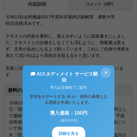
内容説明
コメント（0件）
Ｓ0613社会科概論2017年度科目最終試験解答 佛教大学
80点合格済みです。
テキストの内容を要約し、覚えやすいように箇条書きにしまし
た。テキストとの往復をしなくても済むように、情報量は変え
ず、文章が短めになるよう削っています。これにご自身の考察を
加えて頂ければより高得点を狙えるかと思います。
末尾に2017年試験日配布の冊子01～08の問題を掲載していま
×
🎓 AIスタディメイト サービス開
す。
始
導入記念価格でご提供
資料の原本内容
学習をサポートする AI が、資料の基礎とな
る原稿を作成いたします。
Ｓ0613社会科概論 科目最終試験
①「理論1社会認識内容を豊かに育成し、それを判断材料とし
導入価格：100円
て価値判断させれば、市民的資質が育つ。」を説明し、平成
(通常200円)
20年版学習指導要領における社会科の教科目標との関連につ
いて考察しなさい。
詳細を見る
②「理論4単元の学習内容が、構造化された知識として提示さ