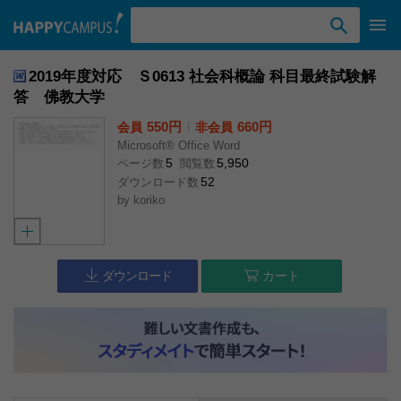
検索ワード入力
2019年度対応 Ｓ0613 社会科概論 科目最終試験解
答 佛教大学
550円
l
660円
会員
非会員
Microsoft® Office Word
5
5,950
ページ数
閲覧数
52
ダウンロード数
by
koriko
ダウンロード
カート