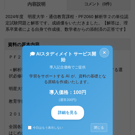
内容説明
コメント（0件）
2024年度 明星大学・通信教育課程・PF2060 解析学２の単位認
定試験問題と解答です。成績優をいただきました。【解答は、理
系卒業者による自身で作成後、数学者からの添削済の正答です】
資料の原本内容
×
🎓 AIスタディメイト サービス開
ＰＦ２０６０ 解析学２
始
導入記念価格でご提供
＜解析学２は、一般的包括的内容を満たす、教科に関する選
択必修科目です。＞
学習をサポートする AI が、資料の基礎とな
る原稿を作成いたします。
明星大学通信教育課程
導入価格：100円
(通常200円)
教育学部教育学科
詳細を見る
２０１６年度・２０１７年度
全国各試験場にて出題済み
閉じる
今日はもう表示しない
はじめに