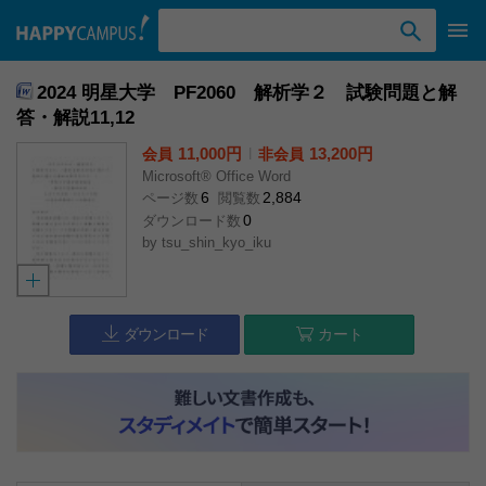
検索ワード入力
2024 明星大学 PF2060 解析学２ 試験問題と解
答・解説11,12
11,000円
l
13,200円
会員
非会員
Microsoft® Office Word
6
2,884
ページ数
閲覧数
0
ダウンロード数
by
tsu_shin_kyo_iku
ダウンロード
カート