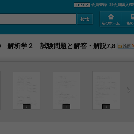
会員登録
非会員購入確
060 解析学２ 試験問題と解答・解説7,8
推薦
0
3
4
5