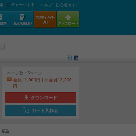
認
チャージする
へルプ
初心者ガイド
ページ数 :
6
ページ
会員
11,000円
非会員
13,200
|
円
ダウンロード
6
カート入れる
広告