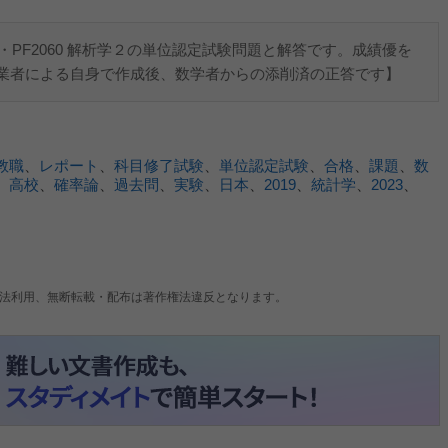
・PF2060 解析学２の単位認定試験問題と解答です。成績優を
業者による自身で作成後、数学者からの添削済の正答です】
教職
、
レポート
、
科目修了試験
、
単位認定試験
、
合格
、
課題
、
数
、
高校
、
確率論
、
過去問
、
実験
、
日本
、
2019
、
統計学
、
2023
、
法利用、無断転載・配布は著作権法違反となります。