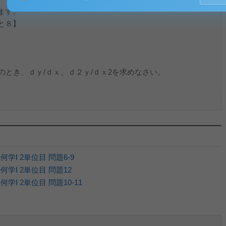
ます。
と８】
のとき、ｄｙ/ｄｘ、ｄ２ｙ/ｄｘ2を求めなさい。
学Ⅰ 2単位目 問題6-9
何学Ⅰ 2単位目 問題12
学Ⅰ 2単位目 問題10-11