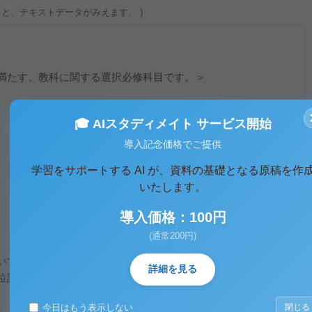
ると、テキストデータがみえます。 )
満たす、教科に関する選択必修科目です。＞
🎓 AIスタディメイト サービス開始
導入記念価格でご提供
学習をサポートする AI が、資料の基礎となる原稿を作
いたします。
導入価格：100円
(通常200円)
いて、問題の組み合わせを変えて数題の問題が出題されます。
詳細を見る
位認定試験の過去問等から出題される可能性が高いことが分か
今日はもう表示しない
閉じる