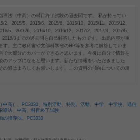
指導法（中高）の科目終了試験の過去問です。 私が持ってい
5/2、2015/5、2015/6、2015/8、2015/10、2015/11、2015/12、
016/5、2016/6、2016/10、2016/12、2017/2、2017/4、2017/5、
、2018/6、2018/8までの過去問を自己解答したものです。 出題内容が重
ます。主に教科書や文部科学省のHP等を参考に解答していま
料で大部分のカバーができると思います。今後は自分で情報を
後のアップになると思います。新たな情報をいただきました
その際はよろしくお願いします。この資料の傾向についての所
（中高）
、
PC3030
、
特別活動
、
特別
、
活動
、
中学
、
中学校
、
通信
指導法
、
中高
、
科目終了試験
動の指導法
、
PC3030
法利用、無断転載・配布は著作権法違反となります。