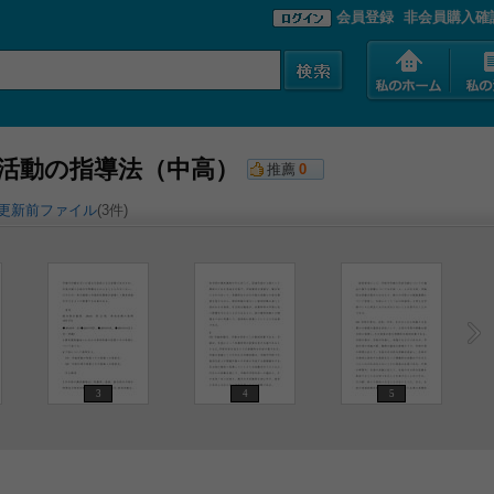
会員登録
非会員購入確
別活動の指導法（中高）
推薦
0
更新前ファイル
(3件)
3
4
5