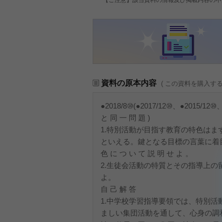
資料の原本内容
( この資料を購入す
●2018/8⑩(●2017/12⑩、●2015/12⑩
と 同 一 問 題 )
1.特別活動が目指す教育の特色はま
といえる。鍵となる目標の言葉に着
色 に つ い て 説 明 せ よ 。
2.生徒会活動の特質とその指導上の
よ。
自 己 解 答
1.中学校学習指導要領では、特別活
ましい集団活動を通して、心身の調