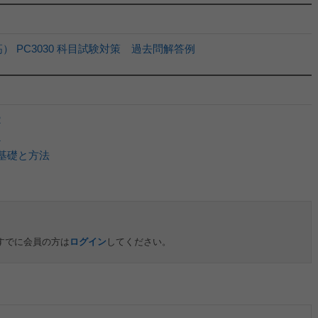
 PC3030 科目試験対策 過去問解答例
2
1
の基礎と方法
すでに会員の方は
ログイン
してください。