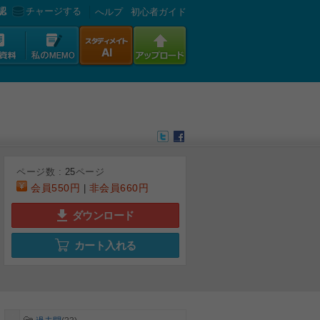
認
チャージする
へルプ
初心者ガイド
ページ数 :
25
ページ
会員
550円
非会員
660円
|
ダウンロード
カート入れる
6
7
8
9