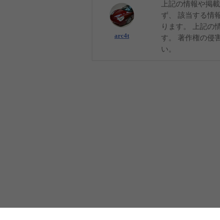
上記の情報や掲載
ず、 該当する情
ります。 上記の
arc4t
す。 著作権の侵
い。