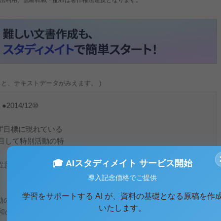
ると、テキストデータがみえます。 )
、●2014/12⑩
ず目標に現れている
目して特別活動の特
🎓 AIスタディメイト サービス開始
留意点について述べ
導入記念価格でご提供
学習をサポートする AI が、資料の基礎となる原稿を作
動の全体目標を「望
いたします。
和のとれた発達と個