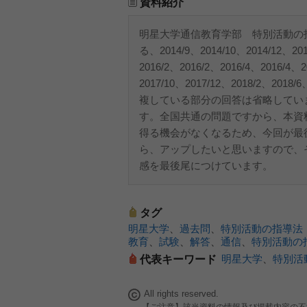
資料紹介
明星大学通信教育学部 特別活動の
る、2014/9、2014/10、2014/12、201
2016/2、2016/2、2016/4、2016/4、2
2017/10、2017/12、2018/2
複している部分の回答は省略してい
す。全国共通の問題ですから、本資
得る機会がなくなるため、今回が最
ら、アップしたいと思いますので、
感を最後尾につけています。
タグ
明星大学
、
過去問
、
特別活動の指導法
教育
、
試験
、
解答
、
通信
、
特別活動の
明星大学
、
特別活
代表キーワード
All rights reserved.
【ご注意】該当資料の情報及び掲載内容の不