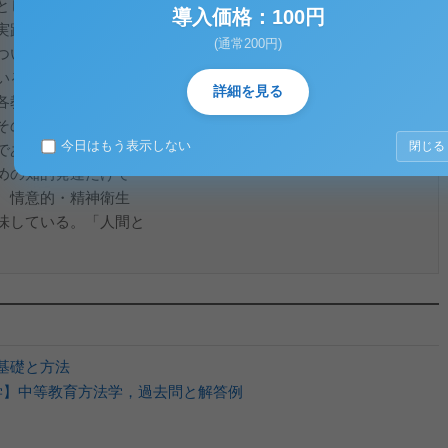
としてよりよい生活
導入価格：100円
実践的な態度を育て
(通常200円)
ついての自覚を深め、
いる。この目標にある
詳細を見る
各教科の便宜上の集
そのものに意義があ
今日はもう表示しない
閉じる
である。「心身の調和
めの知的発達だけで
、情意的・精神衛生
味している。「人間と
の基礎と方法
星大学】中等教育方法学，過去問と解答例