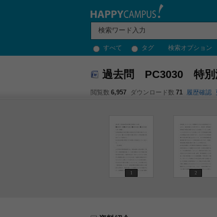
すべて
タグ
検索オプション
過去問 PC3030 特
閲覧数
6,957
ダウンロード数
71
履歴確認
1
2