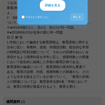
うな法令を踏まえる必要があるか。教育課程の基本的な
詳細を見る
要素(教育の目標、内容、授業時数)に留意しながら述べ
よ。
閉じる
2.「経験主義」の教育課程と「系統主義」の教育課程に
今日はもう表示しない
ついて、それぞれどのような考え方をいうのか説明せよ。
※●2018/8⑩の1と、③の2、⑨の2が同一問題。
※●2018/8⑩の2が従来の⑩と同一問題
自 己 解 答
1.学校において編成する教育課程は、教育課程に関する
法令に従い、各教科、道徳、外国語活動、総合的な学習
の時間及び特別活動について、それらの目標やねらいを
実現するよう指導内容を学年に応じ、授業時数との関連
において総合的に組織した学校の教育計画である。
教育課程の編成について、教育課程の基本的な要素で
ある、教育の目標、内容、授業時数との関連から、どの
ような法令を踏まえているか述べていく。「教育の目標」
との関連については、教育基本法第6条「学校において
は、教育の目標が達成されるよう、教育を受け...
連関資料
(2)