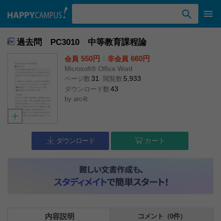
検索ワード入力
過去問 PC3010 中等教育課程論
550円
l
660円
会員
非会員
Microsoft® Office Word
31
5,933
ページ数
閲覧数
43
ダウンロード数
by
arc4t
ダウンロード
カート
内容説明
コメント（0件）