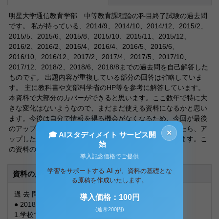
明星大学通信教育学部 中等教育課程論の科目終了試験の過去問
です。 私が持っている、2014/9、2014/10、2014/12、2015/2、
2015/5、2015/6、2015/8、2015/10、2015/11、2015/12、
2016/2、2016/2、2016/4、2016/4、2016/5、2016/6、
2016/10、2016/12、2017/2、2017/4、2017/5、2017/10、
2017/12、2018/2、2018/6、2018/8までの過去問を自己解答した
ものです。 出題内容が重複している部分の回答は省略していま
す。 主に教科書や文部科学省のHP等を参考に解答しています。
本資料で大部分のカバーができると思います。ここ数年で特に大
きな変化はないようなので、まだまだ使える資料になるかと思い
ます。今後は自分で情報を得る機会がなくなるため、今回が最後
のアップになると思います。新たな情報をいただきましたら、ア
×
🎓 AIスタディメイト サービス開
ップしたいと思いますので、その際はよろしくお願いします。こ
始
の資料の傾向についての所感を最後尾につけています。
導入記念価格でご提供
学習をサポートする AI が、資料の基礎とな
資料の原本内容
る原稿を作成いたします。
過 去 問 PC3010 中等教育課程論
導入価格：100円
● 2018/8 ⑩
(通常200円)
1.学校で教育課程を編成・実施するに当たって、どのよ